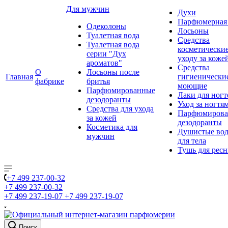
Для мужчин
Духи
Парфюмерная 
Одеколоны
Лосьоны
Туалетная вода
Средства
Туалетная вода
косметически
серии "Дух
уходу за коже
ароматов"
Средства
О
Лосьоны после
Главная
гигиенически
фабрике
бритья
моющие
Парфюмированные
Лаки для ногт
дезодоранты
Уход за ногтя
Средства для ухода
Парфюмирова
за кожей
дезодоранты
Косметика для
Душистые во
мужчин
для тела
Тушь для рес
+7 499 237-00-32
+7 499 237-00-32
+7 499 237-19-07
+7 499 237-19-07
Поиск