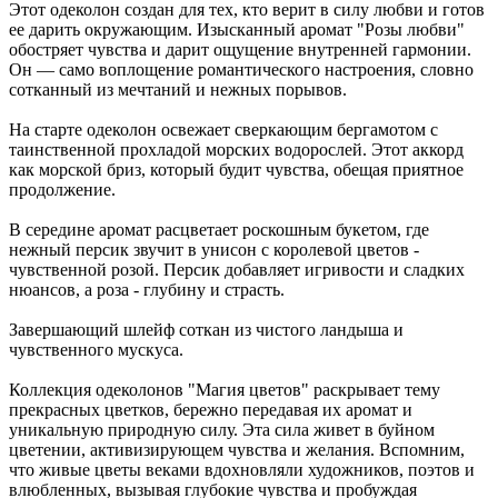
Этот одеколон создан для тех, кто верит в силу любви и готов
ее дарить окружающим. Изысканный аромат "Розы любви"
обостряет чувства и дарит ощущение внутренней гармонии.
Он — само воплощение романтического настроения, словно
сотканный из мечтаний и нежных порывов.
На старте одеколон освежает сверкающим бергамотом с
таинственной прохладой морских водорослей. Этот аккорд
как морской бриз, который будит чувства, обещая приятное
продолжение.
В середине аромат расцветает роскошным букетом, где
нежный персик звучит в унисон с королевой цветов -
чувственной розой. Персик добавляет игривости и сладких
нюансов, а роза - глубину и страсть.
Завершающий шлейф соткан из чистого ландыша и
чувственного мускуса.
Коллекция одеколонов "Магия цветов" раскрывает тему
прекрасных цветков, бережно передавая их аромат и
уникальную природную силу. Эта сила живет в буйном
цветении, активизирующем чувства и желания. Вспомним,
что живые цветы веками вдохновляли художников, поэтов и
влюбленных, вызывая глубокие чувства и пробуждая