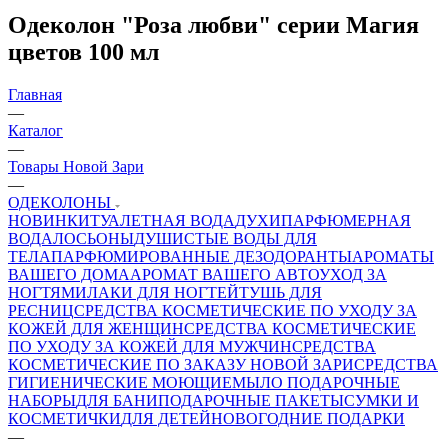
Одеколон "Роза любви" серии Магия
цветов 100 мл
Главная
—
Каталог
—
Товары Новой Зари
—
ОДЕКОЛОНЫ
НОВИНКИ
ТУАЛЕТНАЯ ВОДА
ДУХИ
ПАРФЮМЕРНАЯ
ВОДА
ЛОСЬОНЫ
ДУШИСТЫЕ ВОДЫ ДЛЯ
ТЕЛА
ПАРФЮМИРОВАННЫЕ ДЕЗОДОРАНТЫ
АРОМАТЫ
ВАШЕГО ДОМА
АРОМАТ ВАШЕГО АВТО
УХОД ЗА
НОГТЯМИ
ЛАКИ ДЛЯ НОГТЕЙ
ТУШЬ ДЛЯ
РЕСНИЦ
СРЕДСТВА КОСМЕТИЧЕСКИЕ ПО УХОДУ ЗА
КОЖЕЙ ДЛЯ ЖЕНЩИН
СРЕДСТВА КОСМЕТИЧЕСКИЕ
ПО УХОДУ ЗА КОЖЕЙ ДЛЯ МУЖЧИН
СРЕДСТВА
КОСМЕТИЧЕСКИЕ ПО ЗАКАЗУ НОВОЙ ЗАРИ
СРЕДСТВА
ГИГИЕНИЧЕСКИЕ МОЮЩИЕ
МЫЛО
ПОДАРОЧНЫЕ
НАБОРЫ
ДЛЯ БАНИ
ПОДАРОЧНЫЕ ПАКЕТЫ
СУМКИ И
КОСМЕТИЧКИ
ДЛЯ ДЕТЕЙ
НОВОГОДНИЕ ПОДАРКИ
—