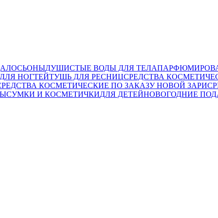
ДА
ЛОСЬОНЫ
ДУШИСТЫЕ ВОДЫ ДЛЯ ТЕЛА
ПАРФЮМИРОВА
ДЛЯ НОГТЕЙ
ТУШЬ ДЛЯ РЕСНИЦ
СРЕДСТВА КОСМЕТИЧЕ
СРЕДСТВА КОСМЕТИЧЕСКИЕ ПО ЗАКАЗУ НОВОЙ ЗАРИ
СР
ТЫ
СУМКИ И КОСМЕТИЧКИ
ДЛЯ ДЕТЕЙ
НОВОГОДНИЕ ПОД