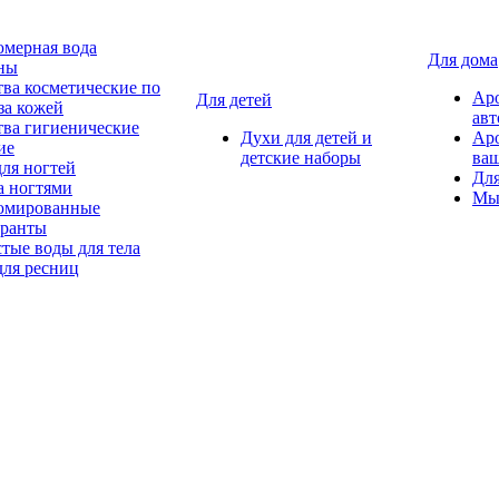
мерная вода
Для дома
ны
тва косметические по
Ар
Для детей
за кожей
авт
тва гигиенические
Духи для детей и
Ар
ие
детские наборы
ваш
для ногтей
Для
а ногтями
Мы
мированные
оранты
тые воды для тела
для ресниц