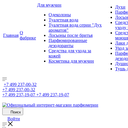
Для мужчин
Духи
Парфю
Одеколоны
Лосьо
Туалетная вода
Средс
Туалетная вода серии "Дух
уходу 
ароматов"
О
Средс
Главная
Лосьоны после бритья
фабрике
моющ
Парфюмированные
Лаки 
дезодоранты
Уход з
Средства для ухода за
Парфю
кожей
дезод
Косметика для мужчин
Душис
Тушь 
+7 499 237-00-32
+7 499 237-00-32
+7 499 237-19-07
+7 499 237-19-07
Поиск
Войти