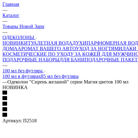
Главная
—
Каталог
—
Товары Новой Зари
—
ОДЕКОЛОНЫ
НОВИНКИ
ТУАЛЕТНАЯ ВОДА
ДУХИ
ПАРФЮМЕРНАЯ ВО
ДОМА
АРОМАТ ВАШЕГО АВТО
УХОД ЗА НОГТЯМИ
ЛАКИ 
КОСМЕТИЧЕСКИЕ ПО УХОДУ ЗА КОЖЕЙ ДЛЯ МУЖЧИН
ПОДАРОЧНЫЕ НАБОРЫ
ДЛЯ БАНИ
ПОДАРОЧНЫЕ ПАКЕ
—
100 мл без футляра
100 мл в футлярах
85 мл без футляра
—
Одеколон "Сирень желаний" серии Магия цветов 100 мл
НОВИНКА
Артикул:
П2518