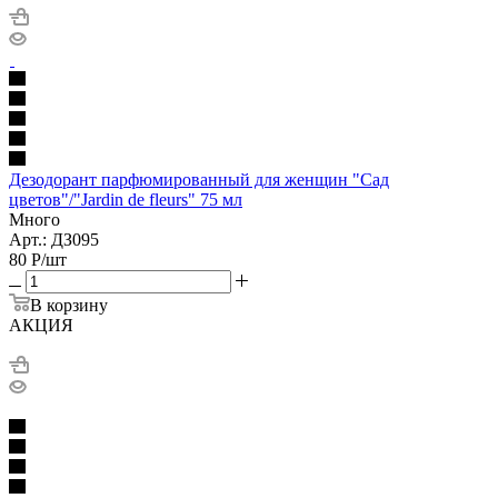
Дезодорант парфюмированный для женщин "Сад
цветов"/"Jardin de fleurs" 75 мл
Много
Арт.: ДЗ095
80
Р
/шт
В корзину
АКЦИЯ