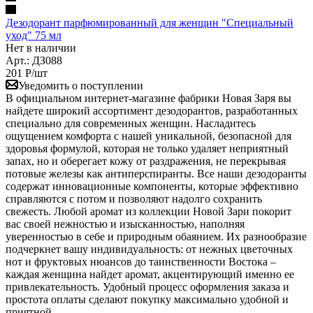
Дезодорант парфюмированный для женщин "Специальный
уход" 75 мл
Нет в наличии
Арт.: ДЗ088
201
Р
/шт
Уведомить о поступлении
В официальном интернет-магазине фабрики Новая Заря вы
найдете широкий ассортимент дезодорантов, разработанных
специально для современных женщин. Насладитесь
ощущением комфорта с нашей уникальной, безопасной для
здоровья формулой, которая не только удаляет неприятный
запах, но и оберегает кожу от раздражения, не перекрывая
потовые железы как антиперспиранты. Все наши дезодоранты
содержат инновационные компоненты, которые эффективно
справляются с потом и позволяют надолго сохранить
свежесть. Любой аромат из коллекции Новой Зари покорит
вас своей нежностью и изысканностью, наполняя
уверенностью в себе и природным обаянием. Их разнообразие
подчеркнет вашу индивидуальность: от нежных цветочных
нот и фруктовых нюансов до таинственности Востока –
каждая женщина найдет аромат, акцентирующий именно ее
привлекательность. Удобный процесс оформления заказа и
простота оплаты сделают покупку максимально удобной и
приятной.