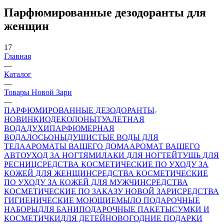
Парфюмированные дезодоранты для
женщин
17
Главная
—
Каталог
—
Товары Новой Зари
—
ПАРФЮМИРОВАННЫЕ ДЕЗОДОРАНТЫ
НОВИНКИ
ОДЕКОЛОНЫ
ТУАЛЕТНАЯ
ВОДА
ДУХИ
ПАРФЮМЕРНАЯ
ВОДА
ЛОСЬОНЫ
ДУШИСТЫЕ ВОДЫ ДЛЯ
ТЕЛА
АРОМАТЫ ВАШЕГО ДОМА
АРОМАТ ВАШЕГО
АВТО
УХОД ЗА НОГТЯМИ
ЛАКИ ДЛЯ НОГТЕЙ
ТУШЬ ДЛЯ
РЕСНИЦ
СРЕДСТВА КОСМЕТИЧЕСКИЕ ПО УХОДУ ЗА
КОЖЕЙ ДЛЯ ЖЕНЩИН
СРЕДСТВА КОСМЕТИЧЕСКИЕ
ПО УХОДУ ЗА КОЖЕЙ ДЛЯ МУЖЧИН
СРЕДСТВА
КОСМЕТИЧЕСКИЕ ПО ЗАКАЗУ НОВОЙ ЗАРИ
СРЕДСТВА
ГИГИЕНИЧЕСКИЕ МОЮЩИЕ
МЫЛО
ПОДАРОЧНЫЕ
НАБОРЫ
ДЛЯ БАНИ
ПОДАРОЧНЫЕ ПАКЕТЫ
СУМКИ И
КОСМЕТИЧКИ
ДЛЯ ДЕТЕЙ
НОВОГОДНИЕ ПОДАРКИ