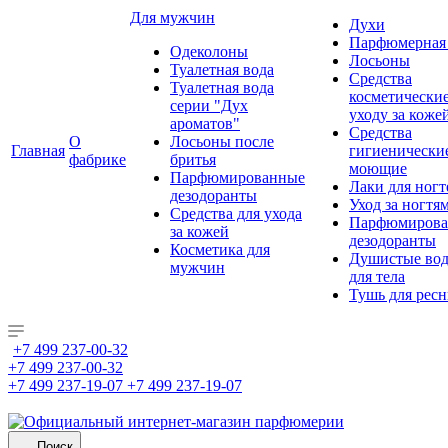
Для мужчин
Духи
Парфюмерная 
Одеколоны
Лосьоны
Туалетная вода
Средства
Туалетная вода
косметически
серии "Дух
уходу за коже
ароматов"
Средства
О
Лосьоны после
Главная
гигиенически
фабрике
бритья
моющие
Парфюмированные
Лаки для ногт
дезодоранты
Уход за ногтя
Средства для ухода
Парфюмирова
за кожей
дезодоранты
Косметика для
Душистые во
мужчин
для тела
Тушь для рес
+7 499 237-00-32
+7 499 237-00-32
+7 499 237-19-07
+7 499 237-19-07
Поиск