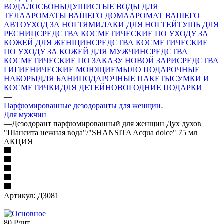
ВОДА
ЛОСЬОНЫ
ДУШИСТЫЕ ВОДЫ ДЛЯ
ТЕЛА
АРОМАТЫ ВАШЕГО ДОМА
АРОМАТ ВАШЕГО
АВТО
УХОД ЗА НОГТЯМИ
ЛАКИ ДЛЯ НОГТЕЙ
ТУШЬ ДЛЯ
РЕСНИЦ
СРЕДСТВА КОСМЕТИЧЕСКИЕ ПО УХОДУ ЗА
КОЖЕЙ ДЛЯ ЖЕНЩИН
СРЕДСТВА КОСМЕТИЧЕСКИЕ
ПО УХОДУ ЗА КОЖЕЙ ДЛЯ МУЖЧИН
СРЕДСТВА
КОСМЕТИЧЕСКИЕ ПО ЗАКАЗУ НОВОЙ ЗАРИ
СРЕДСТВА
ГИГИЕНИЧЕСКИЕ МОЮЩИЕ
МЫЛО
ПОДАРОЧНЫЕ
НАБОРЫ
ДЛЯ БАНИ
ПОДАРОЧНЫЕ ПАКЕТЫ
СУМКИ И
КОСМЕТИЧКИ
ДЛЯ ДЕТЕЙ
НОВОГОДНИЕ ПОДАРКИ
—
Парфюмированные дезодоранты для женщин
Для мужчин
—
Дезодорант парфюмированный для женщин Дух духов
"Шансита нежная вода"/"SHANSITA Acqua dolce" 75 мл
АКЦИЯ
Артикул:
ДЗ081
80
Р
/шт