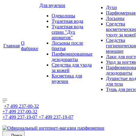
Для мужчин
Духи
Парфюмерная 
Одеколоны
Лосьоны
Туалетная вода
Средства
Туалетная вода
косметически
серии "Дух
уходу за коже
ароматов"
Средства
О
Лосьоны после
Главная
гигиенически
фабрике
бритья
моющие
Парфюмированные
Лаки для ногт
дезодоранты
Уход за ногтя
Средства для ухода
Парфюмирова
за кожей
дезодоранты
Косметика для
Душистые во
мужчин
для тела
Тушь для рес
+7 499 237-00-32
+7 499 237-00-32
+7 499 237-19-07
+7 499 237-19-07
Поиск