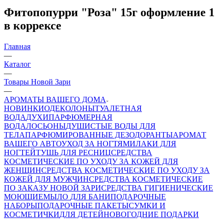
Фитопопурри "Роза" 15г оформление 1
в коррексе
Главная
—
Каталог
—
Товары Новой Зари
—
АРОМАТЫ ВАШЕГО ДОМА
НОВИНКИ
ОДЕКОЛОНЫ
ТУАЛЕТНАЯ
ВОДА
ДУХИ
ПАРФЮМЕРНАЯ
ВОДА
ЛОСЬОНЫ
ДУШИСТЫЕ ВОДЫ ДЛЯ
ТЕЛА
ПАРФЮМИРОВАННЫЕ ДЕЗОДОРАНТЫ
АРОМАТ
ВАШЕГО АВТО
УХОД ЗА НОГТЯМИ
ЛАКИ ДЛЯ
НОГТЕЙ
ТУШЬ ДЛЯ РЕСНИЦ
СРЕДСТВА
КОСМЕТИЧЕСКИЕ ПО УХОДУ ЗА КОЖЕЙ ДЛЯ
ЖЕНЩИН
СРЕДСТВА КОСМЕТИЧЕСКИЕ ПО УХОДУ ЗА
КОЖЕЙ ДЛЯ МУЖЧИН
СРЕДСТВА КОСМЕТИЧЕСКИЕ
ПО ЗАКАЗУ НОВОЙ ЗАРИ
СРЕДСТВА ГИГИЕНИЧЕСКИЕ
МОЮЩИЕ
МЫЛО
ДЛЯ БАНИ
ПОДАРОЧНЫЕ
НАБОРЫ
ПОДАРОЧНЫЕ ПАКЕТЫ
СУМКИ И
КОСМЕТИЧКИ
ДЛЯ ДЕТЕЙ
НОВОГОДНИЕ ПОДАРКИ