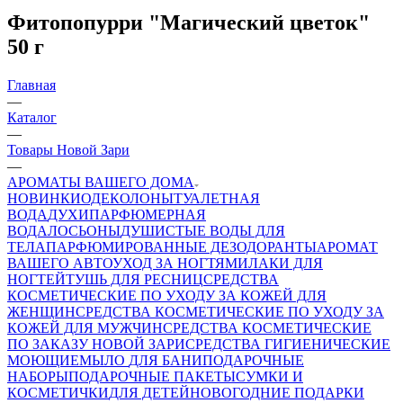
Фитопопурри "Магический цветок"
50 г
Главная
—
Каталог
—
Товары Новой Зари
—
АРОМАТЫ ВАШЕГО ДОМА
НОВИНКИ
ОДЕКОЛОНЫ
ТУАЛЕТНАЯ
ВОДА
ДУХИ
ПАРФЮМЕРНАЯ
ВОДА
ЛОСЬОНЫ
ДУШИСТЫЕ ВОДЫ ДЛЯ
ТЕЛА
ПАРФЮМИРОВАННЫЕ ДЕЗОДОРАНТЫ
АРОМАТ
ВАШЕГО АВТО
УХОД ЗА НОГТЯМИ
ЛАКИ ДЛЯ
НОГТЕЙ
ТУШЬ ДЛЯ РЕСНИЦ
СРЕДСТВА
КОСМЕТИЧЕСКИЕ ПО УХОДУ ЗА КОЖЕЙ ДЛЯ
ЖЕНЩИН
СРЕДСТВА КОСМЕТИЧЕСКИЕ ПО УХОДУ ЗА
КОЖЕЙ ДЛЯ МУЖЧИН
СРЕДСТВА КОСМЕТИЧЕСКИЕ
ПО ЗАКАЗУ НОВОЙ ЗАРИ
СРЕДСТВА ГИГИЕНИЧЕСКИЕ
МОЮЩИЕ
МЫЛО
ДЛЯ БАНИ
ПОДАРОЧНЫЕ
НАБОРЫ
ПОДАРОЧНЫЕ ПАКЕТЫ
СУМКИ И
КОСМЕТИЧКИ
ДЛЯ ДЕТЕЙ
НОВОГОДНИЕ ПОДАРКИ