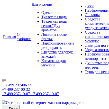
Для мужчин
Духи
Парфюмерная 
Одеколоны
Лосьоны
Туалетная вода
Средства
Туалетная вода
косметически
серии "Дух
уходу за коже
ароматов"
Средства
О
Лосьоны после
Главная
гигиенически
фабрике
бритья
моющие
Парфюмированные
Лаки для ногт
дезодоранты
Уход за ногтя
Средства для ухода
Парфюмирова
за кожей
дезодоранты
Косметика для
Душистые во
мужчин
для тела
Тушь для рес
+7 499 237-00-32
+7 499 237-00-32
+7 499 237-19-07
+7 499 237-19-07
Поиск