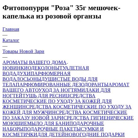
Фитопопурри "Роза" 35г мешочек-
капелька из розовой органзы
Главная
—
Каталог
—
Товары Новой Зари
—
АРОМАТЫ ВАШЕГО ДОМА
НОВИНКИ
ОДЕКОЛОНЫ
ТУАЛЕТНАЯ
ВОДА
ДУХИ
ПАРФЮМЕРНАЯ
ВОДА
ЛОСЬОНЫ
ДУШИСТЫЕ ВОДЫ ДЛЯ
ТЕЛА
ПАРФЮМИРОВАННЫЕ ДЕЗОДОРАНТЫ
АРОМАТ
ВАШЕГО АВТО
УХОД ЗА НОГТЯМИ
ЛАКИ ДЛЯ
НОГТЕЙ
ТУШЬ ДЛЯ РЕСНИЦ
СРЕДСТВА
КОСМЕТИЧЕСКИЕ ПО УХОДУ ЗА КОЖЕЙ ДЛЯ
ЖЕНЩИН
СРЕДСТВА КОСМЕТИЧЕСКИЕ ПО УХОДУ ЗА
КОЖЕЙ ДЛЯ МУЖЧИН
СРЕДСТВА КОСМЕТИЧЕСКИЕ
ПО ЗАКАЗУ НОВОЙ ЗАРИ
СРЕДСТВА ГИГИЕНИЧЕСКИЕ
МОЮЩИЕ
МЫЛО
ДЛЯ БАНИ
ПОДАРОЧНЫЕ
НАБОРЫ
ПОДАРОЧНЫЕ ПАКЕТЫ
СУМКИ И
КОСМЕТИЧКИ
ДЛЯ ДЕТЕЙ
НОВОГОДНИЕ ПОДАРКИ