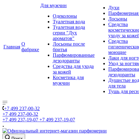
Для мужчин
Духи
Парфюмерная 
Одеколоны
Лосьоны
Туалетная вода
Средства
Туалетная вода
косметически
серии "Дух
уходу за коже
ароматов"
Средства
О
Лосьоны после
Главная
гигиенически
фабрике
бритья
моющие
Парфюмированные
Лаки для ногт
дезодоранты
Уход за ногтя
Средства для ухода
Парфюмирова
за кожей
дезодоранты
Косметика для
Душистые во
мужчин
для тела
Тушь для рес
+7 499 237-00-32
+7 499 237-00-32
+7 499 237-19-07
+7 499 237-19-07
Поиск