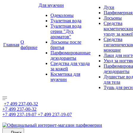
Для мужчин
Духи
Парфюмерная 
Одеколоны
Лосьоны
Туалетная вода
Средства
Туалетная вода
косметически
серии "Дух
уходу за коже
ароматов"
Средства
О
Лосьоны после
Главная
гигиенически
фабрике
бритья
моющие
Парфюмированные
Лаки для ногт
дезодоранты
Уход за ногтя
Средства для ухода
Парфюмирова
за кожей
дезодоранты
Косметика для
Душистые во
мужчин
для тела
Тушь для рес
+7 499 237-00-32
+7 499 237-00-32
+7 499 237-19-07
+7 499 237-19-07
Поиск