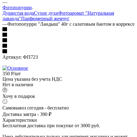
—
Фитопопурри
Душистая вода
Сухие духи
Фитоаромат "Натуральная
лаванда"
Парфюмерный жемчуг
—
Фитопопурри "Ландыш" 40г с салатовым бантом в коррексе
Артикул:
ФП723
350
Р
/шт
Цена указана без учета НДС
Нет в наличии
Хочу в подарок
Самовывоз сегодня - бесплатно
Доставка завтра - 390 ₽
Характеристики
Бесплатная доставка при покупке от 3000 руб.
Цена действительна только для интернет-магазина и может