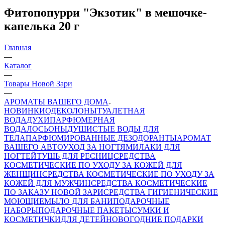
Фитопопурри "Экзотик" в мешочке-
капелька 20 г
Главная
—
Каталог
—
Товары Новой Зари
—
АРОМАТЫ ВАШЕГО ДОМА
НОВИНКИ
ОДЕКОЛОНЫ
ТУАЛЕТНАЯ
ВОДА
ДУХИ
ПАРФЮМЕРНАЯ
ВОДА
ЛОСЬОНЫ
ДУШИСТЫЕ ВОДЫ ДЛЯ
ТЕЛА
ПАРФЮМИРОВАННЫЕ ДЕЗОДОРАНТЫ
АРОМАТ
ВАШЕГО АВТО
УХОД ЗА НОГТЯМИ
ЛАКИ ДЛЯ
НОГТЕЙ
ТУШЬ ДЛЯ РЕСНИЦ
СРЕДСТВА
КОСМЕТИЧЕСКИЕ ПО УХОДУ ЗА КОЖЕЙ ДЛЯ
ЖЕНЩИН
СРЕДСТВА КОСМЕТИЧЕСКИЕ ПО УХОДУ ЗА
КОЖЕЙ ДЛЯ МУЖЧИН
СРЕДСТВА КОСМЕТИЧЕСКИЕ
ПО ЗАКАЗУ НОВОЙ ЗАРИ
СРЕДСТВА ГИГИЕНИЧЕСКИЕ
МОЮЩИЕ
МЫЛО
ДЛЯ БАНИ
ПОДАРОЧНЫЕ
НАБОРЫ
ПОДАРОЧНЫЕ ПАКЕТЫ
СУМКИ И
КОСМЕТИЧКИ
ДЛЯ ДЕТЕЙ
НОВОГОДНИЕ ПОДАРКИ