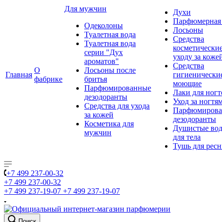
Для мужчин
Духи
Парфюмерная 
Одеколоны
Лосьоны
Туалетная вода
Средства
Туалетная вода
косметически
серии "Дух
уходу за коже
ароматов"
Средства
О
Лосьоны после
Главная
гигиенически
фабрике
бритья
моющие
Парфюмированные
Лаки для ногт
дезодоранты
Уход за ногтя
Средства для ухода
Парфюмирова
за кожей
дезодоранты
Косметика для
Душистые во
мужчин
для тела
Тушь для рес
+7 499 237-00-32
+7 499 237-00-32
+7 499 237-19-07
+7 499 237-19-07
Поиск