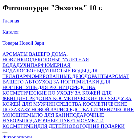
Фитопопурри "Экзотик" 10 г.
Главная
—
Каталог
—
Товары Новой Зари
—
АРОМАТЫ ВАШЕГО ДОМА
НОВИНКИ
ОДЕКОЛОНЫ
ТУАЛЕТНАЯ
ВОДА
ДУХИ
ПАРФЮМЕРНАЯ
ВОДА
ЛОСЬОНЫ
ДУШИСТЫЕ ВОДЫ ДЛЯ
ТЕЛА
ПАРФЮМИРОВАННЫЕ ДЕЗОДОРАНТЫ
АРОМАТ
ВАШЕГО АВТО
УХОД ЗА НОГТЯМИ
ЛАКИ ДЛЯ
НОГТЕЙ
ТУШЬ ДЛЯ РЕСНИЦ
СРЕДСТВА
КОСМЕТИЧЕСКИЕ ПО УХОДУ ЗА КОЖЕЙ ДЛЯ
ЖЕНЩИН
СРЕДСТВА КОСМЕТИЧЕСКИЕ ПО УХОДУ ЗА
КОЖЕЙ ДЛЯ МУЖЧИН
СРЕДСТВА КОСМЕТИЧЕСКИЕ
ПО ЗАКАЗУ НОВОЙ ЗАРИ
СРЕДСТВА ГИГИЕНИЧЕСКИЕ
МОЮЩИЕ
МЫЛО
ДЛЯ БАНИ
ПОДАРОЧНЫЕ
НАБОРЫ
ПОДАРОЧНЫЕ ПАКЕТЫ
СУМКИ И
КОСМЕТИЧКИ
ДЛЯ ДЕТЕЙ
НОВОГОДНИЕ ПОДАРКИ
—
Фитопопурри