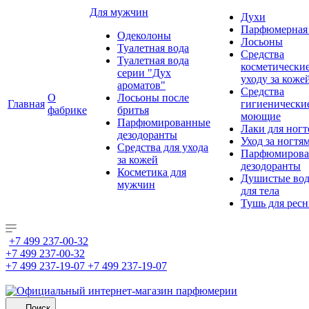
Для мужчин
Духи
Парфюмерная 
Одеколоны
Лосьоны
Туалетная вода
Средства
Туалетная вода
косметически
серии "Дух
уходу за коже
ароматов"
Средства
О
Лосьоны после
Главная
гигиенически
фабрике
бритья
моющие
Парфюмированные
Лаки для ногт
дезодоранты
Уход за ногтя
Средства для ухода
Парфюмирова
за кожей
дезодоранты
Косметика для
Душистые во
мужчин
для тела
Тушь для рес
+7 499 237-00-32
+7 499 237-00-32
+7 499 237-19-07
+7 499 237-19-07
Поиск