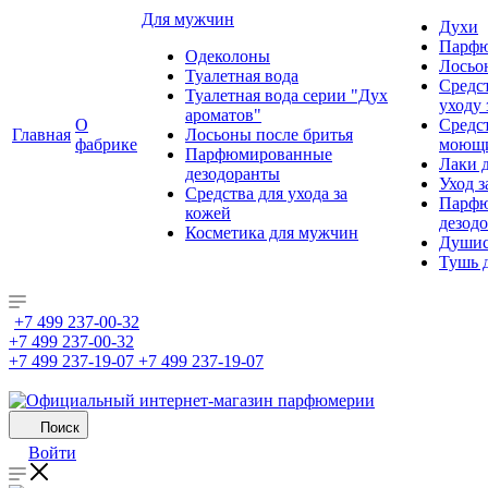
Для мужчин
Духи
Парфю
Одеколоны
Лосьо
Туалетная вода
Средс
Туалетная вода серии "Дух
уходу 
ароматов"
О
Средс
Главная
Лосьоны после бритья
фабрике
моющ
Парфюмированные
Лаки 
дезодоранты
Уход з
Средства для ухода за
Парфю
кожей
дезод
Косметика для мужчин
Душис
Тушь 
+7 499 237-00-32
+7 499 237-00-32
+7 499 237-19-07
+7 499 237-19-07
Поиск
Войти