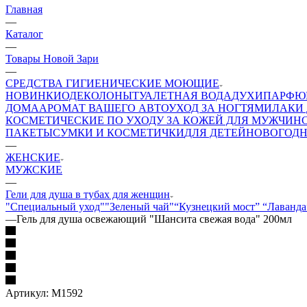
Главная
—
Каталог
—
Товары Новой Зари
—
СРЕДСТВА ГИГИЕНИЧЕСКИЕ МОЮЩИЕ
НОВИНКИ
ОДЕКОЛОНЫ
ТУАЛЕТНАЯ ВОДА
ДУХИ
ПАРФЮ
ДОМА
АРОМАТ ВАШЕГО АВТО
УХОД ЗА НОГТЯМИ
ЛАКИ 
КОСМЕТИЧЕСКИЕ ПО УХОДУ ЗА КОЖЕЙ ДЛЯ МУЖЧИН
ПАКЕТЫ
СУМКИ И КОСМЕТИЧКИ
ДЛЯ ДЕТЕЙ
НОВОГОДН
—
ЖЕНСКИЕ
МУЖСКИЕ
—
Гели для душа в тубах для женщин
"Специальный уход"
"Зеленый чай"
“Кузнецкий мост”
“Лаванда
—
Гель для душа освежающий "Шансита свежая вода" 200мл
Артикул:
М1592