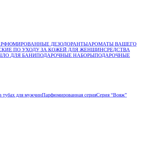
АРФЮМИРОВАННЫЕ ДЕЗОДОРАНТЫ
АРОМАТЫ ВАШЕГО
СКИЕ ПО УХОДУ ЗА КОЖЕЙ ДЛЯ ЖЕНЩИН
СРЕДСТВА
ЫЛО
ДЛЯ БАНИ
ПОДАРОЧНЫЕ НАБОРЫ
ПОДАРОЧНЫЕ
в тубах для мужчин
Парфюмированная серия
Серия “Вояж”