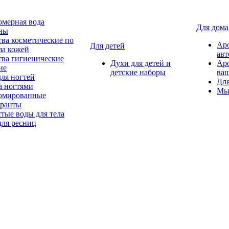
мерная вода
Для дома
ны
тва косметические по
Ар
Для детей
за кожей
авт
тва гигиенические
Духи для детей и
Ар
ие
детские наборы
ваш
для ногтей
Для
а ногтями
Мы
мированные
оранты
тые воды для тела
для ресниц