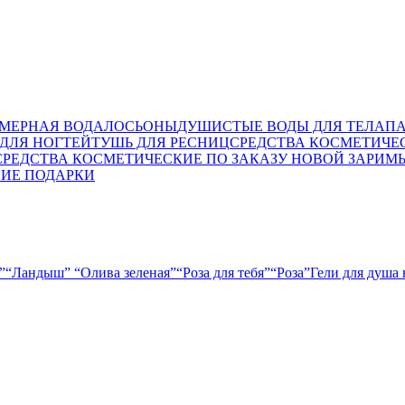
МЕРНАЯ ВОДА
ЛОСЬОНЫ
ДУШИСТЫЕ ВОДЫ ДЛЯ ТЕЛА
П
ДЛЯ НОГТЕЙ
ТУШЬ ДЛЯ РЕСНИЦ
СРЕДСТВА КОСМЕТИЧЕ
СРЕДСТВА КОСМЕТИЧЕСКИЕ ПО ЗАКАЗУ НОВОЙ ЗАРИ
М
ИЕ ПОДАРКИ
”
“Ландыш”
“Олива зеленая”
“Роза для тебя”
“Роза”
Гели для душа 