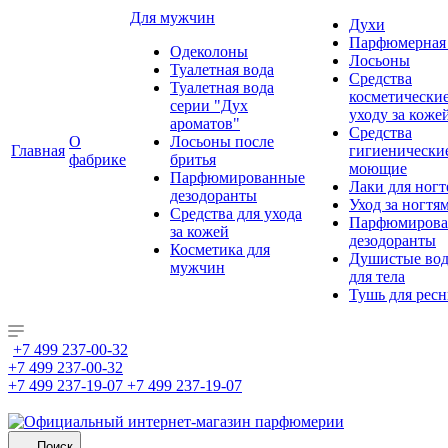
Для мужчин
Духи
Парфюмерная 
Одеколоны
Лосьоны
Туалетная вода
Средства
Туалетная вода
косметически
серии "Дух
уходу за коже
ароматов"
Средства
О
Лосьоны после
Главная
гигиенически
фабрике
бритья
моющие
Парфюмированные
Лаки для ногт
дезодоранты
Уход за ногтя
Средства для ухода
Парфюмирова
за кожей
дезодоранты
Косметика для
Душистые во
мужчин
для тела
Тушь для рес
+7 499 237-00-32
+7 499 237-00-32
+7 499 237-19-07
+7 499 237-19-07
Поиск