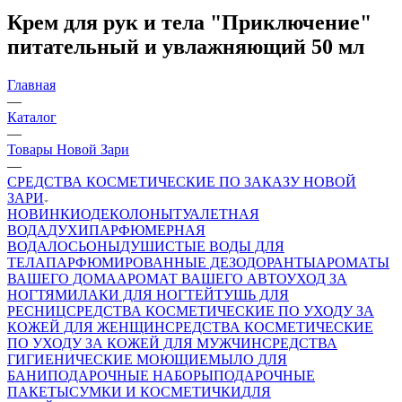
Крем для рук и тела "Приключение"
питательный и увлажняющий 50 мл
Главная
—
Каталог
—
Товары Новой Зари
—
СРЕДСТВА КОСМЕТИЧЕСКИЕ ПО ЗАКАЗУ НОВОЙ
ЗАРИ
НОВИНКИ
ОДЕКОЛОНЫ
ТУАЛЕТНАЯ
ВОДА
ДУХИ
ПАРФЮМЕРНАЯ
ВОДА
ЛОСЬОНЫ
ДУШИСТЫЕ ВОДЫ ДЛЯ
ТЕЛА
ПАРФЮМИРОВАННЫЕ ДЕЗОДОРАНТЫ
АРОМАТЫ
ВАШЕГО ДОМА
АРОМАТ ВАШЕГО АВТО
УХОД ЗА
НОГТЯМИ
ЛАКИ ДЛЯ НОГТЕЙ
ТУШЬ ДЛЯ
РЕСНИЦ
СРЕДСТВА КОСМЕТИЧЕСКИЕ ПО УХОДУ ЗА
КОЖЕЙ ДЛЯ ЖЕНЩИН
СРЕДСТВА КОСМЕТИЧЕСКИЕ
ПО УХОДУ ЗА КОЖЕЙ ДЛЯ МУЖЧИН
СРЕДСТВА
ГИГИЕНИЧЕСКИЕ МОЮЩИЕ
МЫЛО
ДЛЯ
БАНИ
ПОДАРОЧНЫЕ НАБОРЫ
ПОДАРОЧНЫЕ
ПАКЕТЫ
СУМКИ И КОСМЕТИЧКИ
ДЛЯ