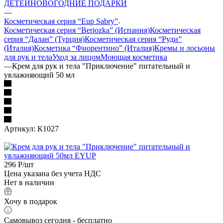
ДЕТЕЙ
НОВОГОДНИЕ ПОДАРКИ
—
Косметическая серия “Eup Sabry”
Косметическая серия “Beriozka” (Испания)
Косметическая
серия “Далан” (Турция)
Косметическая серия “Руди”
(Италия)
Косметика “Фиорентино” (Италия)
Кремы и лосьоны
для рук и тела
Уход за лицом
Моющая косметика
—
Крем для рук и тела "Приключение" питательный и
увлажняющий 50 мл
Артикул:
К1027
296
Р
/шт
Цена указана без учета НДС
Нет в наличии
Хочу в подарок
Самовывоз сегодня - бесплатно