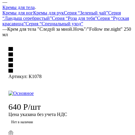
—
Кремы для тела
Кремы для ног
Кремы для рук
Серия “Зеленый чай”
Серия
“Ландыш серебристый”
Серия “Роза для тебя”
Серия “Русская
красавица”
Серия “Специальный уход”
—
Крем для тела "Следуй за мной.Ночь"/"Follow me.night" 250
мл
Артикул:
К1078
640
Р
/шт
Цена указана без учета НДС
Нет в наличии