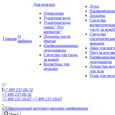
Для мужчин
Духи
Парфюмерная 
Одеколоны
Лосьоны
Туалетная вода
Средства
Туалетная вода
косметически
серии "Дух
уходу за коже
ароматов"
Средства
О
Лосьоны после
Главная
гигиенически
фабрике
бритья
моющие
Парфюмированные
Лаки для ногт
дезодоранты
Уход за ногтя
Средства для ухода
Парфюмирова
за кожей
дезодоранты
Косметика для
Душистые во
мужчин
для тела
Тушь для рес
+7 499 237-00-32
+7 499 237-00-32
+7 499 237-19-07
+7 499 237-19-07
Поиск