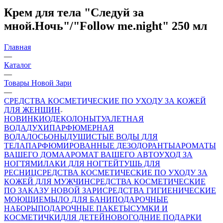
Крем для тела "Следуй за
мной.Ночь"/"Follow me.night" 250 мл
Главная
—
Каталог
—
Товары Новой Зари
—
СРЕДСТВА КОСМЕТИЧЕСКИЕ ПО УХОДУ ЗА КОЖЕЙ
ДЛЯ ЖЕНЩИН
НОВИНКИ
ОДЕКОЛОНЫ
ТУАЛЕТНАЯ
ВОДА
ДУХИ
ПАРФЮМЕРНАЯ
ВОДА
ЛОСЬОНЫ
ДУШИСТЫЕ ВОДЫ ДЛЯ
ТЕЛА
ПАРФЮМИРОВАННЫЕ ДЕЗОДОРАНТЫ
АРОМАТЫ
ВАШЕГО ДОМА
АРОМАТ ВАШЕГО АВТО
УХОД ЗА
НОГТЯМИ
ЛАКИ ДЛЯ НОГТЕЙ
ТУШЬ ДЛЯ
РЕСНИЦ
СРЕДСТВА КОСМЕТИЧЕСКИЕ ПО УХОДУ ЗА
КОЖЕЙ ДЛЯ МУЖЧИН
СРЕДСТВА КОСМЕТИЧЕСКИЕ
ПО ЗАКАЗУ НОВОЙ ЗАРИ
СРЕДСТВА ГИГИЕНИЧЕСКИЕ
МОЮЩИЕ
МЫЛО
ДЛЯ БАНИ
ПОДАРОЧНЫЕ
НАБОРЫ
ПОДАРОЧНЫЕ ПАКЕТЫ
СУМКИ И
КОСМЕТИЧКИ
ДЛЯ ДЕТЕЙ
НОВОГОДНИЕ ПОДАРКИ