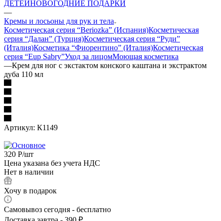
ДЕТЕЙ
НОВОГОДНИЕ ПОДАРКИ
—
Кремы и лосьоны для рук и тела
Косметическая серия “Beriozka” (Испания)
Косметическая
серия “Далан” (Турция)
Косметическая серия “Руди”
(Италия)
Косметика “Фиорентино” (Италия)
Косметическая
серия “Eup Sabry”
Уход за лицом
Моющая косметика
—
Крем для ног с экстактом конского каштана и экстрактом
дуба 110 мл
Артикул:
К1149
320
Р
/шт
Цена указана без учета НДС
Нет в наличии
Хочу в подарок
Самовывоз сегодня - бесплатно
Доставка завтра - 390 ₽