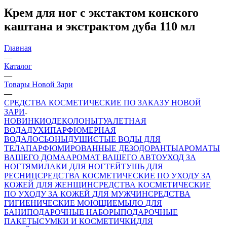
Крем для ног с экстактом конского
каштана и экстрактом дуба 110 мл
Главная
—
Каталог
—
Товары Новой Зари
—
СРЕДСТВА КОСМЕТИЧЕСКИЕ ПО ЗАКАЗУ НОВОЙ
ЗАРИ
НОВИНКИ
ОДЕКОЛОНЫ
ТУАЛЕТНАЯ
ВОДА
ДУХИ
ПАРФЮМЕРНАЯ
ВОДА
ЛОСЬОНЫ
ДУШИСТЫЕ ВОДЫ ДЛЯ
ТЕЛА
ПАРФЮМИРОВАННЫЕ ДЕЗОДОРАНТЫ
АРОМАТЫ
ВАШЕГО ДОМА
АРОМАТ ВАШЕГО АВТО
УХОД ЗА
НОГТЯМИ
ЛАКИ ДЛЯ НОГТЕЙ
ТУШЬ ДЛЯ
РЕСНИЦ
СРЕДСТВА КОСМЕТИЧЕСКИЕ ПО УХОДУ ЗА
КОЖЕЙ ДЛЯ ЖЕНЩИН
СРЕДСТВА КОСМЕТИЧЕСКИЕ
ПО УХОДУ ЗА КОЖЕЙ ДЛЯ МУЖЧИН
СРЕДСТВА
ГИГИЕНИЧЕСКИЕ МОЮЩИЕ
МЫЛО
ДЛЯ
БАНИ
ПОДАРОЧНЫЕ НАБОРЫ
ПОДАРОЧНЫЕ
ПАКЕТЫ
СУМКИ И КОСМЕТИЧКИ
ДЛЯ