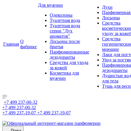
Для мужчин
Духи
Парфюмерная 
Одеколоны
Лосьоны
Туалетная вода
Средства
Туалетная вода
косметически
серии "Дух
уходу за коже
ароматов"
Средства
О
Лосьоны после
Главная
гигиенически
фабрике
бритья
моющие
Парфюмированные
Лаки для ногт
дезодоранты
Уход за ногтя
Средства для ухода
Парфюмирова
за кожей
дезодоранты
Косметика для
Душистые во
мужчин
для тела
Тушь для рес
+7 499 237-00-32
+7 499 237-00-32
+7 499 237-19-07
+7 499 237-19-07
Поиск