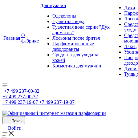
Для мужчин
Духи
Парфю
Одеколоны
Лосьо
Туалетная вода
Средс
Туалетная вода серии "Дух
уходу 
ароматов"
О
Средс
Главная
Лосьоны после бритья
фабрике
моющ
Парфюмированные
Лаки 
дезодоранты
Уход з
Средства для ухода за
Парфю
кожей
дезод
Косметика для мужчин
Душис
Тушь 
+7 499 237-00-32
+7 499 237-00-32
+7 499 237-19-07
+7 499 237-19-07
Поиск
Войти