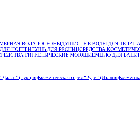
МЕРНАЯ ВОДА
ЛОСЬОНЫ
ДУШИСТЫЕ ВОДЫ ДЛЯ ТЕЛА
П
ДЛЯ НОГТЕЙ
ТУШЬ ДЛЯ РЕСНИЦ
СРЕДСТВА КОСМЕТИЧЕ
СРЕДСТВА ГИГИЕНИЧЕСКИЕ МОЮЩИЕ
МЫЛО
ДЛЯ БАНИ
 “Далан” (Турция)
Косметическая серия “Руди” (Италия)
Косметик