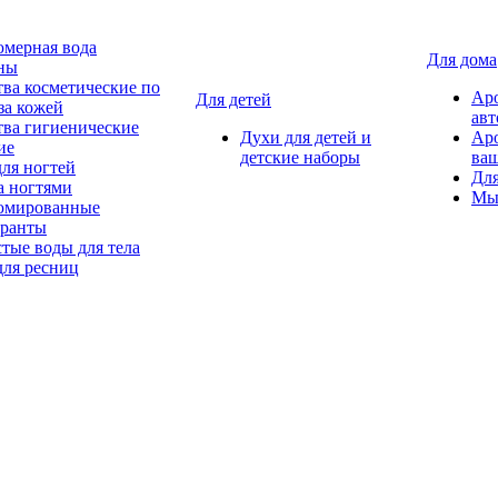
мерная вода
Для дома
ны
тва косметические по
Ар
Для детей
за кожей
авт
тва гигиенические
Духи для детей и
Ар
ие
детские наборы
ваш
для ногтей
Для
а ногтями
Мы
мированные
оранты
тые воды для тела
для ресниц