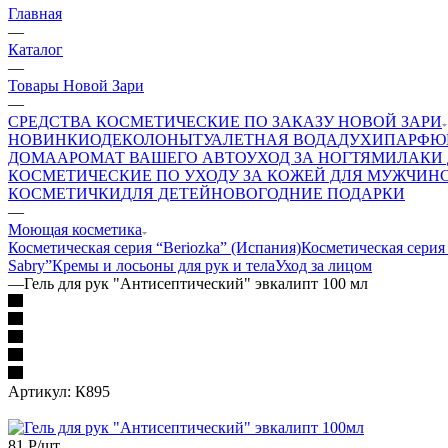
Главная
—
Каталог
—
Товары Новой Зари
—
СРЕДСТВА КОСМЕТИЧЕСКИЕ ПО ЗАКАЗУ НОВОЙ ЗАРИ
НОВИНКИ
ОДЕКОЛОНЫ
ТУАЛЕТНАЯ ВОДА
ДУХИ
ПАРФЮ
ДОМА
АРОМАТ ВАШЕГО АВТО
УХОД ЗА НОГТЯМИ
ЛАКИ 
КОСМЕТИЧЕСКИЕ ПО УХОДУ ЗА КОЖЕЙ ДЛЯ МУЖЧИН
КОСМЕТИЧКИ
ДЛЯ ДЕТЕЙ
НОВОГОДНИЕ ПОДАРКИ
—
Моющая косметика
Косметическая серия “Beriozka” (Испания)
Косметическая серия
Sabry”
Кремы и лосьоны для рук и тела
Уход за лицом
—
Гель для рук "Антисептический" эвкалипт 100 мл
Артикул:
К895
81
Р
/шт