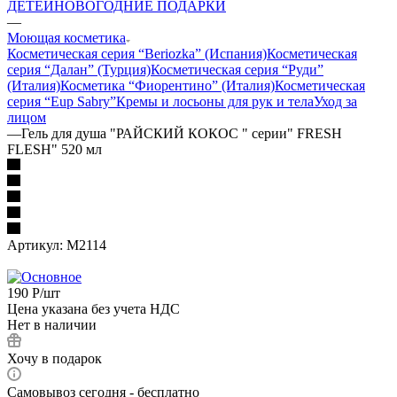
ДЕТЕЙ
НОВОГОДНИЕ ПОДАРКИ
—
Моющая косметика
Косметическая серия “Beriozka” (Испания)
Косметическая
серия “Далан” (Турция)
Косметическая серия “Руди”
(Италия)
Косметика “Фиорентино” (Италия)
Косметическая
серия “Eup Sabry”
Кремы и лосьоны для рук и тела
Уход за
лицом
—
Гель для душа "РАЙСКИЙ КОКОС " серии" FRESH
FLESH" 520 мл
Артикул:
М2114
190
Р
/шт
Цена указана без учета НДС
Нет в наличии
Хочу в подарок
Самовывоз сегодня - бесплатно