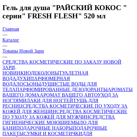
Гель для душа "РАЙСКИЙ КОКОС "
серии" FRESH FLESH" 520 мл
Главная
—
Каталог
—
Товары Новой Зари
—
СРЕДСТВА КОСМЕТИЧЕСКИЕ ПО ЗАКАЗУ НОВОЙ
ЗАРИ
НОВИНКИ
ОДЕКОЛОНЫ
ТУАЛЕТНАЯ
ВОДА
ДУХИ
ПАРФЮМЕРНАЯ
ВОДА
ЛОСЬОНЫ
ДУШИСТЫЕ ВОДЫ ДЛЯ
ТЕЛА
ПАРФЮМИРОВАННЫЕ ДЕЗОДОРАНТЫ
АРОМАТЫ
ВАШЕГО ДОМА
АРОМАТ ВАШЕГО АВТО
УХОД ЗА
НОГТЯМИ
ЛАКИ ДЛЯ НОГТЕЙ
ТУШЬ ДЛЯ
РЕСНИЦ
СРЕДСТВА КОСМЕТИЧЕСКИЕ ПО УХОДУ ЗА
КОЖЕЙ ДЛЯ ЖЕНЩИН
СРЕДСТВА КОСМЕТИЧЕСКИЕ
ПО УХОДУ ЗА КОЖЕЙ ДЛЯ МУЖЧИН
СРЕДСТВА
ГИГИЕНИЧЕСКИЕ МОЮЩИЕ
МЫЛО
ДЛЯ
БАНИ
ПОДАРОЧНЫЕ НАБОРЫ
ПОДАРОЧНЫЕ
ПАКЕТЫ
СУМКИ И КОСМЕТИЧКИ
ДЛЯ