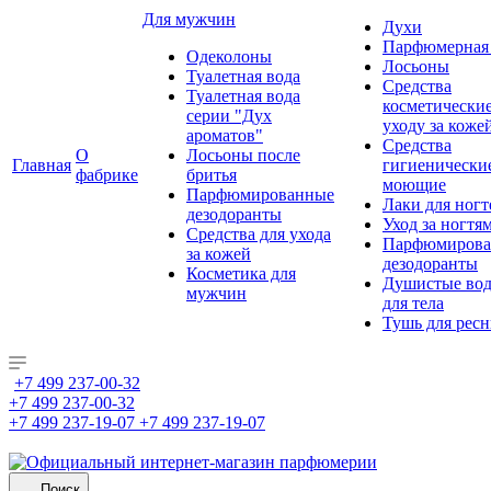
Для мужчин
Духи
Парфюмерная 
Одеколоны
Лосьоны
Туалетная вода
Средства
Туалетная вода
косметически
серии "Дух
уходу за коже
ароматов"
Средства
О
Лосьоны после
Главная
гигиенически
фабрике
бритья
моющие
Парфюмированные
Лаки для ногт
дезодоранты
Уход за ногтя
Средства для ухода
Парфюмирова
за кожей
дезодоранты
Косметика для
Душистые во
мужчин
для тела
Тушь для рес
+7 499 237-00-32
+7 499 237-00-32
+7 499 237-19-07
+7 499 237-19-07
Поиск