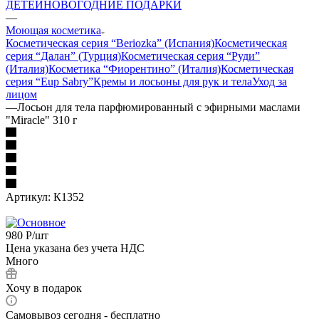
ДЕТЕЙ
НОВОГОДНИЕ ПОДАРКИ
—
Моющая косметика
Косметическая серия “Beriozka” (Испания)
Косметическая
серия “Далан” (Турция)
Косметическая серия “Руди”
(Италия)
Косметика “Фиорентино” (Италия)
Косметическая
серия “Eup Sabry”
Кремы и лосьоны для рук и тела
Уход за
лицом
—
Лосьон для тела парфюмированный с эфирными маслами
"Miracle" 310 г
Артикул:
К1352
980
Р
/шт
Цена указана без учета НДС
Много
Хочу в подарок
Самовывоз сегодня - бесплатно