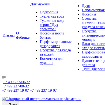
Для мужчин
Духи
Парфюмерная 
Одеколоны
Лосьоны
Туалетная вода
Средства
Туалетная вода
косметически
серии "Дух
уходу за коже
ароматов"
Средства
О
Лосьоны после
Главная
гигиенически
фабрике
бритья
моющие
Парфюмированные
Лаки для ногт
дезодоранты
Уход за ногтя
Средства для ухода
Парфюмирова
за кожей
дезодоранты
Косметика для
Душистые во
мужчин
для тела
Тушь для рес
+7 499 237-00-32
+7 499 237-00-32
+7 499 237-19-07
+7 499 237-19-07
Поиск