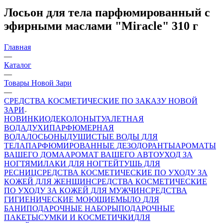
Лосьон для тела парфюмированный с
эфирными маслами "Miracle" 310 г
Главная
—
Каталог
—
Товары Новой Зари
—
СРЕДСТВА КОСМЕТИЧЕСКИЕ ПО ЗАКАЗУ НОВОЙ
ЗАРИ
НОВИНКИ
ОДЕКОЛОНЫ
ТУАЛЕТНАЯ
ВОДА
ДУХИ
ПАРФЮМЕРНАЯ
ВОДА
ЛОСЬОНЫ
ДУШИСТЫЕ ВОДЫ ДЛЯ
ТЕЛА
ПАРФЮМИРОВАННЫЕ ДЕЗОДОРАНТЫ
АРОМАТЫ
ВАШЕГО ДОМА
АРОМАТ ВАШЕГО АВТО
УХОД ЗА
НОГТЯМИ
ЛАКИ ДЛЯ НОГТЕЙ
ТУШЬ ДЛЯ
РЕСНИЦ
СРЕДСТВА КОСМЕТИЧЕСКИЕ ПО УХОДУ ЗА
КОЖЕЙ ДЛЯ ЖЕНЩИН
СРЕДСТВА КОСМЕТИЧЕСКИЕ
ПО УХОДУ ЗА КОЖЕЙ ДЛЯ МУЖЧИН
СРЕДСТВА
ГИГИЕНИЧЕСКИЕ МОЮЩИЕ
МЫЛО
ДЛЯ
БАНИ
ПОДАРОЧНЫЕ НАБОРЫ
ПОДАРОЧНЫЕ
ПАКЕТЫ
СУМКИ И КОСМЕТИЧКИ
ДЛЯ