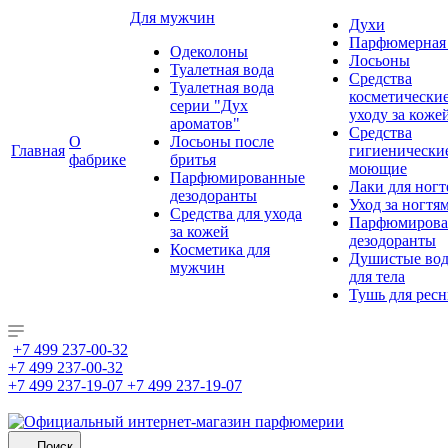
Для мужчин
Духи
Парфюмерная 
Одеколоны
Лосьоны
Туалетная вода
Средства
Туалетная вода
косметически
серии "Дух
уходу за коже
ароматов"
Средства
О
Лосьоны после
Главная
гигиенически
фабрике
бритья
моющие
Парфюмированные
Лаки для ногт
дезодоранты
Уход за ногтя
Средства для ухода
Парфюмирова
за кожей
дезодоранты
Косметика для
Душистые во
мужчин
для тела
Тушь для рес
+7 499 237-00-32
+7 499 237-00-32
+7 499 237-19-07
+7 499 237-19-07
Поиск