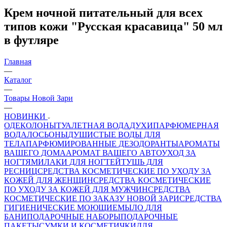
Крем ночной питательный для всех
типов кожи "Русская красавица" 50 мл
в футляре
Главная
—
Каталог
—
Товары Новой Зари
—
НОВИНКИ
ОДЕКОЛОНЫ
ТУАЛЕТНАЯ ВОДА
ДУХИ
ПАРФЮМЕРНАЯ
ВОДА
ЛОСЬОНЫ
ДУШИСТЫЕ ВОДЫ ДЛЯ
ТЕЛА
ПАРФЮМИРОВАННЫЕ ДЕЗОДОРАНТЫ
АРОМАТЫ
ВАШЕГО ДОМА
АРОМАТ ВАШЕГО АВТО
УХОД ЗА
НОГТЯМИ
ЛАКИ ДЛЯ НОГТЕЙ
ТУШЬ ДЛЯ
РЕСНИЦ
СРЕДСТВА КОСМЕТИЧЕСКИЕ ПО УХОДУ ЗА
КОЖЕЙ ДЛЯ ЖЕНЩИН
СРЕДСТВА КОСМЕТИЧЕСКИЕ
ПО УХОДУ ЗА КОЖЕЙ ДЛЯ МУЖЧИН
СРЕДСТВА
КОСМЕТИЧЕСКИЕ ПО ЗАКАЗУ НОВОЙ ЗАРИ
СРЕДСТВА
ГИГИЕНИЧЕСКИЕ МОЮЩИЕ
МЫЛО
ДЛЯ
БАНИ
ПОДАРОЧНЫЕ НАБОРЫ
ПОДАРОЧНЫЕ
ПАКЕТЫ
СУМКИ И КОСМЕТИЧКИ
ДЛЯ