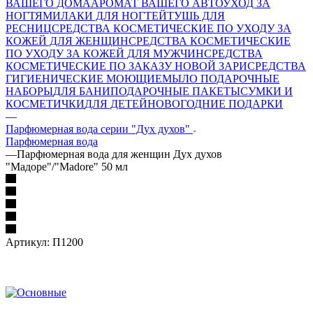
ВАШЕГО ДОМА
АРОМАТ ВАШЕГО АВТО
УХОД ЗА
НОГТЯМИ
ЛАКИ ДЛЯ НОГТЕЙ
ТУШЬ ДЛЯ
РЕСНИЦ
СРЕДСТВА КОСМЕТИЧЕСКИЕ ПО УХОДУ ЗА
КОЖЕЙ ДЛЯ ЖЕНЩИН
СРЕДСТВА КОСМЕТИЧЕСКИЕ
ПО УХОДУ ЗА КОЖЕЙ ДЛЯ МУЖЧИН
СРЕДСТВА
КОСМЕТИЧЕСКИЕ ПО ЗАКАЗУ НОВОЙ ЗАРИ
СРЕДСТВА
ГИГИЕНИЧЕСКИЕ МОЮЩИЕ
МЫЛО
ПОДАРОЧНЫЕ
НАБОРЫ
ДЛЯ БАНИ
ПОДАРОЧНЫЕ ПАКЕТЫ
СУМКИ И
КОСМЕТИЧКИ
ДЛЯ ДЕТЕЙ
НОВОГОДНИЕ ПОДАРКИ
—
Парфюмерная вода серии "Дух духов"
Парфюмерная вода
—
Парфюмерная вода для женщин Дух духов
"Мадоре"/"Madore" 50 мл
Артикул:
П1200