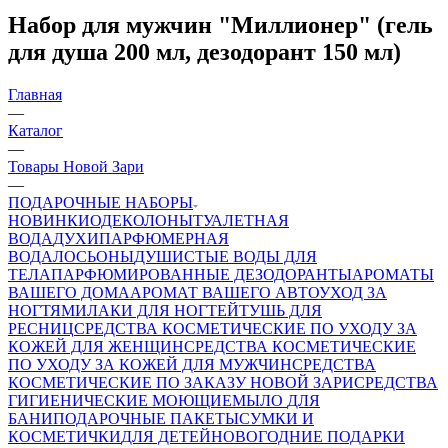
Набор для мужчин "Миллионер" (гель
для душа 200 мл, дезодорант 150 мл)
Главная
—
Каталог
—
Товары Новой Зари
—
ПОДАРОЧНЫЕ НАБОРЫ
НОВИНКИ
ОДЕКОЛОНЫ
ТУАЛЕТНАЯ
ВОДА
ДУХИ
ПАРФЮМЕРНАЯ
ВОДА
ЛОСЬОНЫ
ДУШИСТЫЕ ВОДЫ ДЛЯ
ТЕЛА
ПАРФЮМИРОВАННЫЕ ДЕЗОДОРАНТЫ
АРОМАТЫ
ВАШЕГО ДОМА
АРОМАТ ВАШЕГО АВТО
УХОД ЗА
НОГТЯМИ
ЛАКИ ДЛЯ НОГТЕЙ
ТУШЬ ДЛЯ
РЕСНИЦ
СРЕДСТВА КОСМЕТИЧЕСКИЕ ПО УХОДУ ЗА
КОЖЕЙ ДЛЯ ЖЕНЩИН
СРЕДСТВА КОСМЕТИЧЕСКИЕ
ПО УХОДУ ЗА КОЖЕЙ ДЛЯ МУЖЧИН
СРЕДСТВА
КОСМЕТИЧЕСКИЕ ПО ЗАКАЗУ НОВОЙ ЗАРИ
СРЕДСТВА
ГИГИЕНИЧЕСКИЕ МОЮЩИЕ
МЫЛО
ДЛЯ
БАНИ
ПОДАРОЧНЫЕ ПАКЕТЫ
СУМКИ И
КОСМЕТИЧКИ
ДЛЯ ДЕТЕЙ
НОВОГОДНИЕ ПОДАРКИ