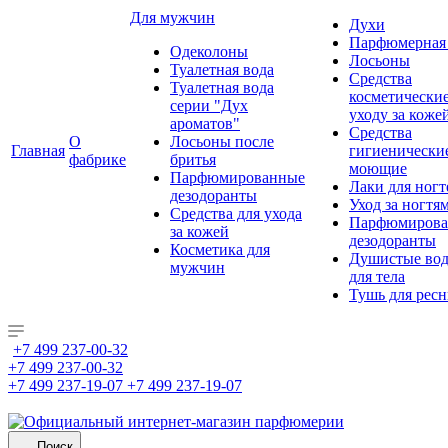
Для мужчин
Духи
Парфюмерная 
Одеколоны
Лосьоны
Туалетная вода
Средства
Туалетная вода
косметически
серии "Дух
уходу за коже
ароматов"
Средства
О
Лосьоны после
Главная
гигиенически
фабрике
бритья
моющие
Парфюмированные
Лаки для ногт
дезодоранты
Уход за ногтя
Средства для ухода
Парфюмирова
за кожей
дезодоранты
Косметика для
Душистые во
мужчин
для тела
Тушь для рес
+7 499 237-00-32
+7 499 237-00-32
+7 499 237-19-07
+7 499 237-19-07
Поиск