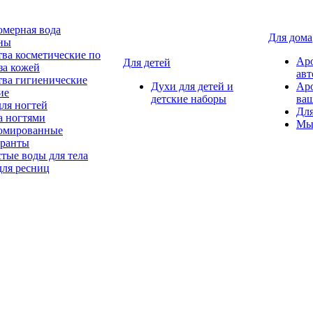
мерная вода
Для дома
ны
тва косметические по
Ар
Для детей
за кожей
авт
тва гигиенические
Духи для детей и
Ар
ие
детские наборы
ваш
для ногтей
Для
а ногтями
Мы
мированные
оранты
тые воды для тела
для ресниц