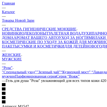
Главная
—
Каталог
—
Товары Новой Зари
—
СРЕДСТВА ГИГИЕНИЧЕСКИЕ МОЮЩИЕ
НОВИНКИ
ОДЕКОЛОНЫ
ТУАЛЕТНАЯ ВОДА
ДУХИ
ПАРФЮ
ДОМА
АРОМАТ ВАШЕГО АВТО
УХОД ЗА НОГТЯМИ
ЛАКИ 
КОСМЕТИЧЕСКИЕ ПО УХОДУ ЗА КОЖЕЙ ДЛЯ МУЖЧИН
ПАКЕТЫ
СУМКИ И КОСМЕТИЧКИ
ДЛЯ ДЕТЕЙ
НОВОГОДН
—
ЖЕНСКИЕ
МУЖСКИЕ
—
“Роза”
"Специальный уход"
"Зеленый чай"
“Кузнецкий мост”
“Лаванда
мужчин
Парфюмированная серия
Серия “Вояж”
—
Гель для душа "Роза" увлажняющий для всех типов кожи 420
Артикул:
М1547