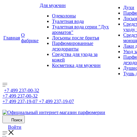
Для мужчин
Духи
Парфю
Одеколоны
Лосьо
Туалетная вода
Средс
Туалетная вода серии "Дух
уходу 
ароматов"
О
Средс
Главная
Лосьоны после бритья
фабрике
моющ
Парфюмированные
Лаки 
дезодоранты
Уход з
Средства для ухода за
Парфю
кожей
дезод
Косметика для мужчин
Душис
Тушь 
+7 499 237-00-32
+7 499 237-00-32
+7 499 237-19-07
+7 499 237-19-07
Поиск
Войти