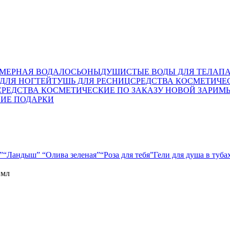
МЕРНАЯ ВОДА
ЛОСЬОНЫ
ДУШИСТЫЕ ВОДЫ ДЛЯ ТЕЛА
П
ДЛЯ НОГТЕЙ
ТУШЬ ДЛЯ РЕСНИЦ
СРЕДСТВА КОСМЕТИЧЕ
СРЕДСТВА КОСМЕТИЧЕСКИЕ ПО ЗАКАЗУ НОВОЙ ЗАРИ
М
ИЕ ПОДАРКИ
”
“Ландыш”
“Олива зеленая”
“Роза для тебя”
Гели для душа в туб
 мл