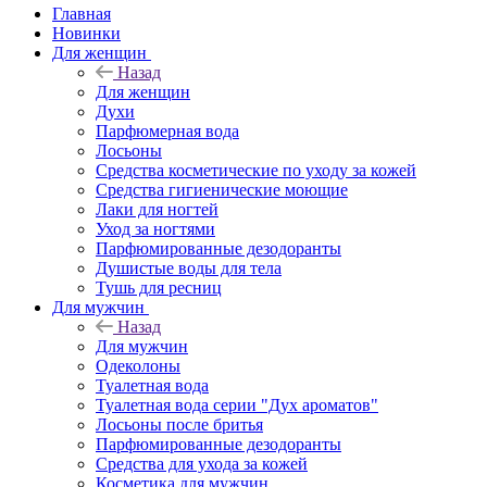
Главная
Новинки
Для женщин
Назад
Для женщин
Духи
Парфюмерная вода
Лосьоны
Средства косметические по уходу за кожей
Средства гигиенические моющие
Лаки для ногтей
Уход за ногтями
Парфюмированные дезодоранты
Душистые воды для тела
Тушь для ресниц
Для мужчин
Назад
Для мужчин
Одеколоны
Туалетная вода
Туалетная вода серии "Дух ароматов"
Лосьоны после бритья
Парфюмированные дезодоранты
Средства для ухода за кожей
Косметика для мужчин