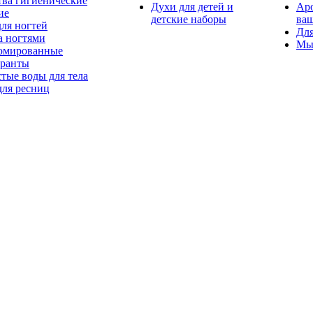
тва гигиенические
Духи для детей и
Ар
ие
детские наборы
ваш
для ногтей
Для
а ногтями
Мы
мированные
оранты
тые воды для тела
для ресниц