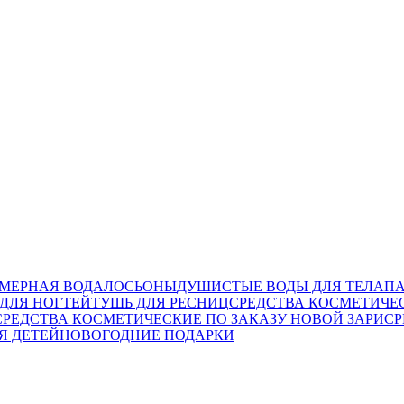
МЕРНАЯ ВОДА
ЛОСЬОНЫ
ДУШИСТЫЕ ВОДЫ ДЛЯ ТЕЛА
П
ДЛЯ НОГТЕЙ
ТУШЬ ДЛЯ РЕСНИЦ
СРЕДСТВА КОСМЕТИЧЕ
СРЕДСТВА КОСМЕТИЧЕСКИЕ ПО ЗАКАЗУ НОВОЙ ЗАРИ
СР
Я ДЕТЕЙ
НОВОГОДНИЕ ПОДАРКИ