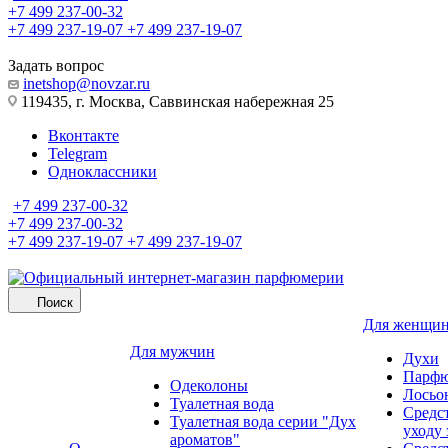
+7 499 237-00-32
+7 499 237-19-07
+7 499 237-19-07
Задать вопрос
inetshop@novzar.ru
119435, г. Москва, Саввинская набережная 25
Вконтакте
Telegram
Одноклассники
+7 499 237-00-32
+7 499 237-00-32
+7 499 237-19-07
+7 499 237-19-07
Поиск
Для женщи
Для мужчин
Духи
Парфю
Одеколоны
Лосьо
Туалетная вода
Средс
Туалетная вода серии "Дух
уходу 
ароматов"