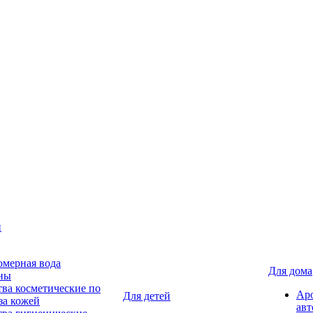
н
мерная вода
Для дома
ны
тва косметические по
Ар
Для детей
за кожей
авт