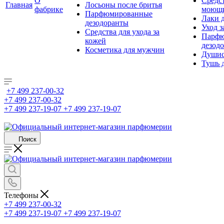
О
Средс
Главная
Лосьоны после бритья
фабрике
моющ
Парфюмированные
Лаки 
дезодоранты
Уход з
Средства для ухода за
Парфю
кожей
дезод
Косметика для мужчин
Душис
Тушь 
+7 499 237-00-32
+7 499 237-00-32
+7 499 237-19-07
+7 499 237-19-07
Поиск
Телефоны
+7 499 237-00-32
+7 499 237-19-07
+7 499 237-19-07