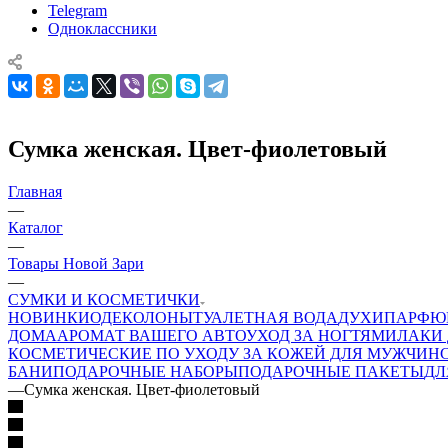
Telegram
Одноклассники
Сумка женская. Цвет-фиолетовый
Главная
—
Каталог
—
Товары Новой Зари
—
СУМКИ И КОСМЕТИЧКИ
НОВИНКИ
ОДЕКОЛОНЫ
ТУАЛЕТНАЯ ВОДА
ДУХИ
ПАРФЮ
ДОМА
АРОМАТ ВАШЕГО АВТО
УХОД ЗА НОГТЯМИ
ЛАКИ 
КОСМЕТИЧЕСКИЕ ПО УХОДУ ЗА КОЖЕЙ ДЛЯ МУЖЧИН
БАНИ
ПОДАРОЧНЫЕ НАБОРЫ
ПОДАРОЧНЫЕ ПАКЕТЫ
ДЛ
—
Сумка женская. Цвет-фиолетовый