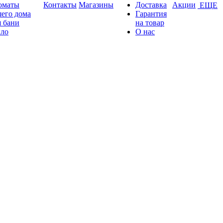
оматы
Контакты
Магазины
Доставка
Акции
ЕЩЕ
его дома
Гарантия
 бани
на товар
ло
О нас