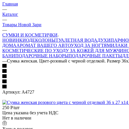
Главная
—
Каталог
—
Товары Новой Зари
—
СУМКИ И КОСМЕТИЧКИ
НОВИНКИ
ОДЕКОЛОНЫ
ТУАЛЕТНАЯ ВОДА
ДУХИ
ПАРФЮ
ДОМА
АРОМАТ ВАШЕГО АВТО
УХОД ЗА НОГТЯМИ
ЛАКИ 
КОСМЕТИЧЕСКИЕ ПО УХОДУ ЗА КОЖЕЙ ДЛЯ МУЖЧИН
БАНИ
ПОДАРОЧНЫЕ НАБОРЫ
ПОДАРОЧНЫЕ ПАКЕТЫ
ДЛ
—
Сумка женская. Цвет-розовый с черной отделкой. Размер 36х
Артикул:
А4727
250
Р
/шт
Цена указана без учета НДС
Нет в наличии
Хочу в подарок