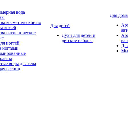
мерная вода
Для дома
ны
тва косметические по
Ар
Для детей
за кожей
авт
тва гигиенические
Духи для детей и
Ар
ие
детские наборы
ваш
для ногтей
Для
а ногтями
Мы
мированные
оранты
тые воды для тела
для ресниц