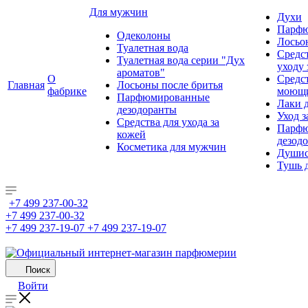
Для мужчин
Духи
Парфю
Одеколоны
Лосьо
Туалетная вода
Средс
Туалетная вода серии "Дух
уходу 
ароматов"
О
Средс
Главная
Лосьоны после бритья
фабрике
моющ
Парфюмированные
Лаки 
дезодоранты
Уход з
Средства для ухода за
Парфю
кожей
дезод
Косметика для мужчин
Душис
Тушь 
+7 499 237-00-32
+7 499 237-00-32
+7 499 237-19-07
+7 499 237-19-07
Поиск
Войти