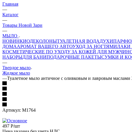
Главная
—
Каталог
—
Товары Новой Зари
—
МЫЛО
НОВИНКИ
ОДЕКОЛОНЫ
ТУАЛЕТНАЯ ВОДА
ДУХИ
ПАРФЮ
ДОМА
АРОМАТ ВАШЕГО АВТО
УХОД ЗА НОГТЯМИ
ЛАКИ 
КОСМЕТИЧЕСКИЕ ПО УХОДУ ЗА КОЖЕЙ ДЛЯ МУЖЧИН
НАБОРЫ
ДЛЯ БАНИ
ПОДАРОЧНЫЕ ПАКЕТЫ
СУМКИ И К
—
Твердое мыло
Жидкое мыло
—
Туалетное мыло античное с оливковым и лавровым маслами 
Артикул:
М1764
497
Р
/шт
Цена указана без учета НДС