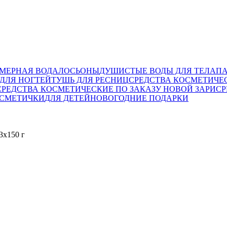
МЕРНАЯ ВОДА
ЛОСЬОНЫ
ДУШИСТЫЕ ВОДЫ ДЛЯ ТЕЛА
П
ДЛЯ НОГТЕЙ
ТУШЬ ДЛЯ РЕСНИЦ
СРЕДСТВА КОСМЕТИЧЕ
СРЕДСТВА КОСМЕТИЧЕСКИЕ ПО ЗАКАЗУ НОВОЙ ЗАРИ
СР
ОСМЕТИЧКИ
ДЛЯ ДЕТЕЙ
НОВОГОДНИЕ ПОДАРКИ
3х150 г