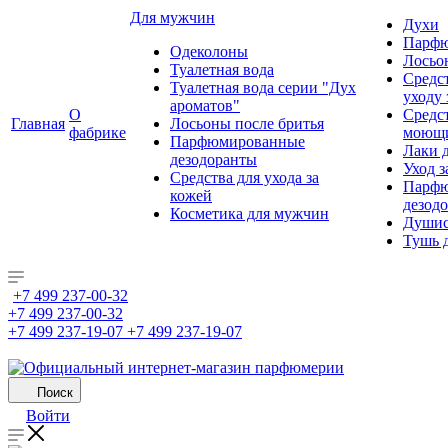
Для мужчин
Духи
Парфю
Одеколоны
Лосьо
Туалетная вода
Средс
Туалетная вода серии "Дух
уходу 
ароматов"
О
Средс
Главная
Лосьоны после бритья
фабрике
моющ
Парфюмированные
Лаки 
дезодоранты
Уход з
Средства для ухода за
Парфю
кожей
дезод
Косметика для мужчин
Душис
Тушь 
+7 499 237-00-32
+7 499 237-00-32
+7 499 237-19-07
+7 499 237-19-07
Поиск
Войти