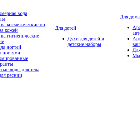
мерная вода
Для дома
ны
тва косметические по
Ар
Для детей
за кожей
авт
тва гигиенические
Духи для детей и
Ар
ие
детские наборы
ваш
для ногтей
Для
а ногтями
Мы
мированные
оранты
тые воды для тела
для ресниц