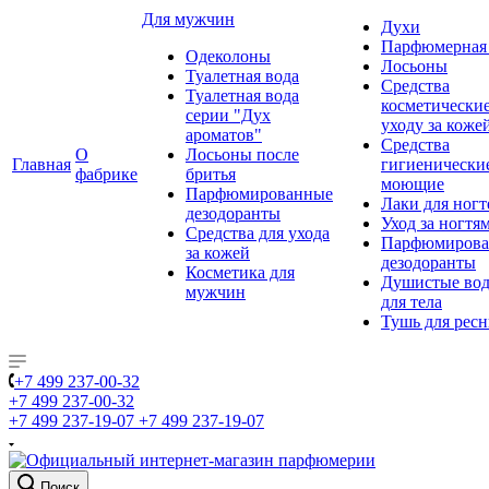
Для мужчин
Духи
Парфюмерная 
Одеколоны
Лосьоны
Туалетная вода
Средства
Туалетная вода
косметически
серии "Дух
уходу за коже
ароматов"
Средства
О
Лосьоны после
Главная
гигиенически
фабрике
бритья
моющие
Парфюмированные
Лаки для ногт
дезодоранты
Уход за ногтя
Средства для ухода
Парфюмирова
за кожей
дезодоранты
Косметика для
Душистые во
мужчин
для тела
Тушь для рес
+7 499 237-00-32
+7 499 237-00-32
+7 499 237-19-07
+7 499 237-19-07
Поиск