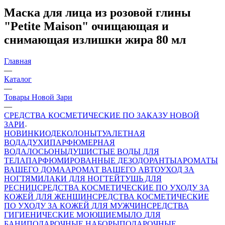
Маска для лица из розовой глины
"Petite Maison" очищающая и
снимающая излишки жира 80 мл
Главная
—
Каталог
—
Товары Новой Зари
—
СРЕДСТВА КОСМЕТИЧЕСКИЕ ПО ЗАКАЗУ НОВОЙ
ЗАРИ
НОВИНКИ
ОДЕКОЛОНЫ
ТУАЛЕТНАЯ
ВОДА
ДУХИ
ПАРФЮМЕРНАЯ
ВОДА
ЛОСЬОНЫ
ДУШИСТЫЕ ВОДЫ ДЛЯ
ТЕЛА
ПАРФЮМИРОВАННЫЕ ДЕЗОДОРАНТЫ
АРОМАТЫ
ВАШЕГО ДОМА
АРОМАТ ВАШЕГО АВТО
УХОД ЗА
НОГТЯМИ
ЛАКИ ДЛЯ НОГТЕЙ
ТУШЬ ДЛЯ
РЕСНИЦ
СРЕДСТВА КОСМЕТИЧЕСКИЕ ПО УХОДУ ЗА
КОЖЕЙ ДЛЯ ЖЕНЩИН
СРЕДСТВА КОСМЕТИЧЕСКИЕ
ПО УХОДУ ЗА КОЖЕЙ ДЛЯ МУЖЧИН
СРЕДСТВА
ГИГИЕНИЧЕСКИЕ МОЮЩИЕ
МЫЛО
ДЛЯ
БАНИ
ПОДАРОЧНЫЕ НАБОРЫ
ПОДАРОЧНЫЕ