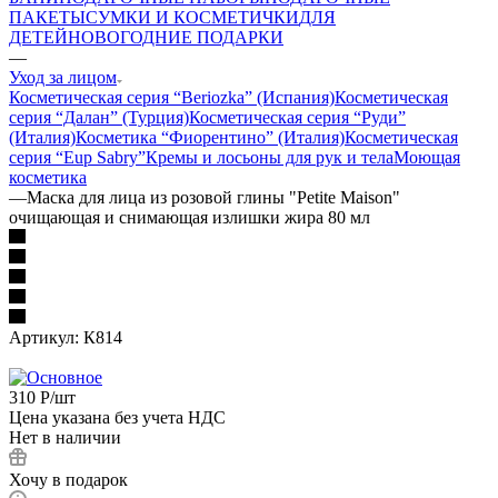
ПАКЕТЫ
СУМКИ И КОСМЕТИЧКИ
ДЛЯ
ДЕТЕЙ
НОВОГОДНИЕ ПОДАРКИ
—
Уход за лицом
Косметическая серия “Beriozka” (Испания)
Косметическая
серия “Далан” (Турция)
Косметическая серия “Руди”
(Италия)
Косметика “Фиорентино” (Италия)
Косметическая
серия “Eup Sabry”
Кремы и лосьоны для рук и тела
Моющая
косметика
—
Маска для лица из розовой глины "Petite Maison"
очищающая и снимающая излишки жира 80 мл
Артикул:
К814
310
Р
/шт
Цена указана без учета НДС
Нет в наличии
Хочу в подарок