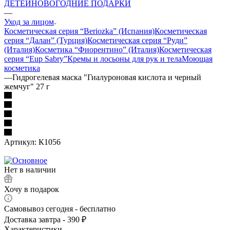
ДЕТЕЙ
НОВОГОДНИЕ ПОДАРКИ
—
Уход за лицом
Косметическая серия “Beriozka” (Испания)
Косметическая
серия “Далан” (Турция)
Косметическая серия “Руди”
(Италия)
Косметика “Фиорентино” (Италия)
Косметическая
серия “Eup Sabry”
Кремы и лосьоны для рук и тела
Моющая
косметика
—
Гидрогелевая маска "Гиалуроновая кислота и черный
жемчуг" 27 г
Артикул:
К1056
Нет в наличии
Хочу в подарок
Самовывоз сегодня - бесплатно
Доставка завтра - 390 ₽
Характеристики