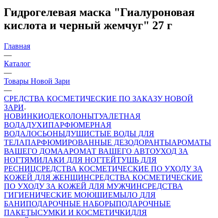
Гидрогелевая маска "Гиалуроновая
кислота и черный жемчуг" 27 г
Главная
—
Каталог
—
Товары Новой Зари
—
СРЕДСТВА КОСМЕТИЧЕСКИЕ ПО ЗАКАЗУ НОВОЙ
ЗАРИ
НОВИНКИ
ОДЕКОЛОНЫ
ТУАЛЕТНАЯ
ВОДА
ДУХИ
ПАРФЮМЕРНАЯ
ВОДА
ЛОСЬОНЫ
ДУШИСТЫЕ ВОДЫ ДЛЯ
ТЕЛА
ПАРФЮМИРОВАННЫЕ ДЕЗОДОРАНТЫ
АРОМАТЫ
ВАШЕГО ДОМА
АРОМАТ ВАШЕГО АВТО
УХОД ЗА
НОГТЯМИ
ЛАКИ ДЛЯ НОГТЕЙ
ТУШЬ ДЛЯ
РЕСНИЦ
СРЕДСТВА КОСМЕТИЧЕСКИЕ ПО УХОДУ ЗА
КОЖЕЙ ДЛЯ ЖЕНЩИН
СРЕДСТВА КОСМЕТИЧЕСКИЕ
ПО УХОДУ ЗА КОЖЕЙ ДЛЯ МУЖЧИН
СРЕДСТВА
ГИГИЕНИЧЕСКИЕ МОЮЩИЕ
МЫЛО
ДЛЯ
БАНИ
ПОДАРОЧНЫЕ НАБОРЫ
ПОДАРОЧНЫЕ
ПАКЕТЫ
СУМКИ И КОСМЕТИЧКИ
ДЛЯ