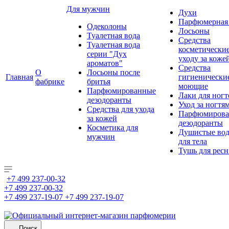
Для мужчин
Духи
Парфюмерная 
Одеколоны
Лосьоны
Туалетная вода
Средства
Туалетная вода
косметически
серии "Дух
уходу за коже
ароматов"
Средства
О
Лосьоны после
Главная
гигиенически
фабрике
бритья
моющие
Парфюмированные
Лаки для ногт
дезодоранты
Уход за ногтя
Средства для ухода
Парфюмирова
за кожей
дезодоранты
Косметика для
Душистые во
мужчин
для тела
Тушь для рес
+7 499 237-00-32
+7 499 237-00-32
+7 499 237-19-07
+7 499 237-19-07
Поиск