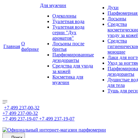
Для мужчин
Духи
Парфюмерная 
Одеколоны
Лосьоны
Туалетная вода
Средства
Туалетная вода
косметически
серии "Дух
уходу за коже
ароматов"
Средства
О
Лосьоны после
Главная
гигиенически
фабрике
бритья
моющие
Парфюмированные
Лаки для ногт
дезодоранты
Уход за ногтя
Средства для ухода
Парфюмирова
за кожей
дезодоранты
Косметика для
Душистые во
мужчин
для тела
Тушь для рес
+7 499 237-00-32
+7 499 237-00-32
+7 499 237-19-07
+7 499 237-19-07
Поиск