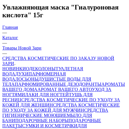
Увлажняющая маска "Гиалуроновая
кислота" 15г
Главная
—
Каталог
—
Товары Новой Зари
—
СРЕДСТВА КОСМЕТИЧЕСКИЕ ПО ЗАКАЗУ НОВОЙ
ЗАРИ
НОВИНКИ
ОДЕКОЛОНЫ
ТУАЛЕТНАЯ
ВОДА
ДУХИ
ПАРФЮМЕРНАЯ
ВОДА
ЛОСЬОНЫ
ДУШИСТЫЕ ВОДЫ ДЛЯ
ТЕЛА
ПАРФЮМИРОВАННЫЕ ДЕЗОДОРАНТЫ
АРОМАТЫ
ВАШЕГО ДОМА
АРОМАТ ВАШЕГО АВТО
УХОД ЗА
НОГТЯМИ
ЛАКИ ДЛЯ НОГТЕЙ
ТУШЬ ДЛЯ
РЕСНИЦ
СРЕДСТВА КОСМЕТИЧЕСКИЕ ПО УХОДУ ЗА
КОЖЕЙ ДЛЯ ЖЕНЩИН
СРЕДСТВА КОСМЕТИЧЕСКИЕ
ПО УХОДУ ЗА КОЖЕЙ ДЛЯ МУЖЧИН
СРЕДСТВА
ГИГИЕНИЧЕСКИЕ МОЮЩИЕ
МЫЛО
ДЛЯ
БАНИ
ПОДАРОЧНЫЕ НАБОРЫ
ПОДАРОЧНЫЕ
ПАКЕТЫ
СУМКИ И КОСМЕТИЧКИ
ДЛЯ