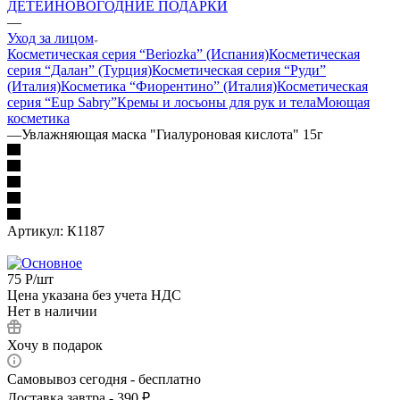
ДЕТЕЙ
НОВОГОДНИЕ ПОДАРКИ
—
Уход за лицом
Косметическая серия “Beriozka” (Испания)
Косметическая
серия “Далан” (Турция)
Косметическая серия “Руди”
(Италия)
Косметика “Фиорентино” (Италия)
Косметическая
серия “Eup Sabry”
Кремы и лосьоны для рук и тела
Моющая
косметика
—
Увлажняющая маска "Гиалуроновая кислота" 15г
Артикул:
К1187
75
Р
/шт
Цена указана без учета НДС
Нет в наличии
Хочу в подарок
Самовывоз сегодня - бесплатно
Доставка завтра - 390 ₽