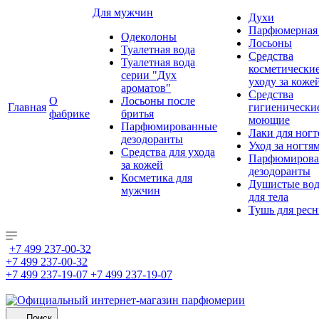
Для мужчин
Духи
Парфюмерная 
Одеколоны
Лосьоны
Туалетная вода
Средства
Туалетная вода
косметически
серии "Дух
уходу за коже
ароматов"
Средства
О
Лосьоны после
Главная
гигиенически
фабрике
бритья
моющие
Парфюмированные
Лаки для ногт
дезодоранты
Уход за ногтя
Средства для ухода
Парфюмирова
за кожей
дезодоранты
Косметика для
Душистые во
мужчин
для тела
Тушь для рес
+7 499 237-00-32
+7 499 237-00-32
+7 499 237-19-07
+7 499 237-19-07
Поиск