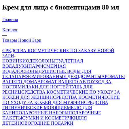
Крем для лица с биопептидами 80 мл
Главная
—
Каталог
—
Товары Новой Зари
—
СРЕДСТВА КОСМЕТИЧЕСКИЕ ПО ЗАКАЗУ НОВОЙ
ЗАРИ
НОВИНКИ
ОДЕКОЛОНЫ
ТУАЛЕТНАЯ
ВОДА
ДУХИ
ПАРФЮМЕРНАЯ
ВОДА
ЛОСЬОНЫ
ДУШИСТЫЕ ВОДЫ ДЛЯ
ТЕЛА
ПАРФЮМИРОВАННЫЕ ДЕЗОДОРАНТЫ
АРОМАТЫ
ВАШЕГО ДОМА
АРОМАТ ВАШЕГО АВТО
УХОД ЗА
НОГТЯМИ
ЛАКИ ДЛЯ НОГТЕЙ
ТУШЬ ДЛЯ
РЕСНИЦ
СРЕДСТВА КОСМЕТИЧЕСКИЕ ПО УХОДУ ЗА
КОЖЕЙ ДЛЯ ЖЕНЩИН
СРЕДСТВА КОСМЕТИЧЕСКИЕ
ПО УХОДУ ЗА КОЖЕЙ ДЛЯ МУЖЧИН
СРЕДСТВА
ГИГИЕНИЧЕСКИЕ МОЮЩИЕ
МЫЛО
ДЛЯ
БАНИ
ПОДАРОЧНЫЕ НАБОРЫ
ПОДАРОЧНЫЕ
ПАКЕТЫ
СУМКИ И КОСМЕТИЧКИ
ДЛЯ
ДЕТЕЙ
НОВОГОДНИЕ ПОДАРКИ
—