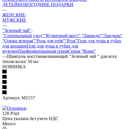
ДЕТЕЙ
НОВОГОДНИЕ ПОДАРКИ
—
ЖЕНСКИЕ
МУЖСКИЕ
—
"Зеленый чай"
"Специальный уход"
“Кузнецкий мост”
“Лаванда”
“Ландыш”
“Олива зеленая”
“Роза для тебя”
“Роза”
Гели для душа в тубах
для женщин
Гели для душа в тубах для
мужчин
Парфюмированная серия
Серия “Вояж”
—
Шампунь восстанавливающий "Зеленый чай " для всех
типов волос 50 мл
НОВИНКА
Артикул:
М2157
120
Р
/шт
Цена указана без учета НДС
Много