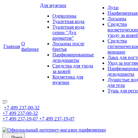
Для мужчин
Духи
Парфюмерная 
Одеколоны
Лосьоны
Туалетная вода
Средства
Туалетная вода
косметически
серии "Дух
уходу за коже
ароматов"
Средства
О
Лосьоны после
Главная
гигиенически
фабрике
бритья
моющие
Парфюмированные
Лаки для ногт
дезодоранты
Уход за ногтя
Средства для ухода
Парфюмирова
за кожей
дезодоранты
Косметика для
Душистые во
мужчин
для тела
Тушь для рес
+7 499 237-00-32
+7 499 237-00-32
+7 499 237-19-07
+7 499 237-19-07
Поиск