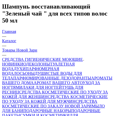
Шампунь восстанавливающий
"Зеленый чай " для всех типов волос
50 мл
Главная
—
Каталог
—
Товары Новой Зари
—
СРЕДСТВА ГИГИЕНИЧЕСКИЕ МОЮЩИЕ
НОВИНКИ
ОДЕКОЛОНЫ
ТУАЛЕТНАЯ
ВОДА
ДУХИ
ПАРФЮМЕРНАЯ
ВОДА
ЛОСЬОНЫ
ДУШИСТЫЕ ВОДЫ ДЛЯ
ТЕЛА
ПАРФЮМИРОВАННЫЕ ДЕЗОДОРАНТЫ
АРОМАТЫ
ВАШЕГО ДОМА
АРОМАТ ВАШЕГО АВТО
УХОД ЗА
НОГТЯМИ
ЛАКИ ДЛЯ НОГТЕЙ
ТУШЬ ДЛЯ
РЕСНИЦ
СРЕДСТВА КОСМЕТИЧЕСКИЕ ПО УХОДУ ЗА
КОЖЕЙ ДЛЯ ЖЕНЩИН
СРЕДСТВА КОСМЕТИЧЕСКИЕ
ПО УХОДУ ЗА КОЖЕЙ ДЛЯ МУЖЧИН
СРЕДСТВА
КОСМЕТИЧЕСКИЕ ПО ЗАКАЗУ НОВОЙ ЗАРИ
МЫЛО
ДЛЯ БАНИ
ПОДАРОЧНЫЕ НАБОРЫ
ПОДАРОЧНЫЕ
ПАКЕТЫ
СУМКИ И КОСМЕТИЧКИ
ДЛЯ