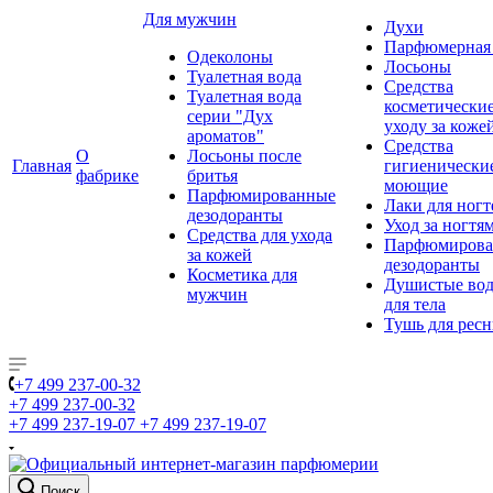
Для мужчин
Духи
Парфюмерная 
Одеколоны
Лосьоны
Туалетная вода
Средства
Туалетная вода
косметически
серии "Дух
уходу за коже
ароматов"
Средства
О
Лосьоны после
Главная
гигиенически
фабрике
бритья
моющие
Парфюмированные
Лаки для ногт
дезодоранты
Уход за ногтя
Средства для ухода
Парфюмирова
за кожей
дезодоранты
Косметика для
Душистые во
мужчин
для тела
Тушь для рес
+7 499 237-00-32
+7 499 237-00-32
+7 499 237-19-07
+7 499 237-19-07
Поиск