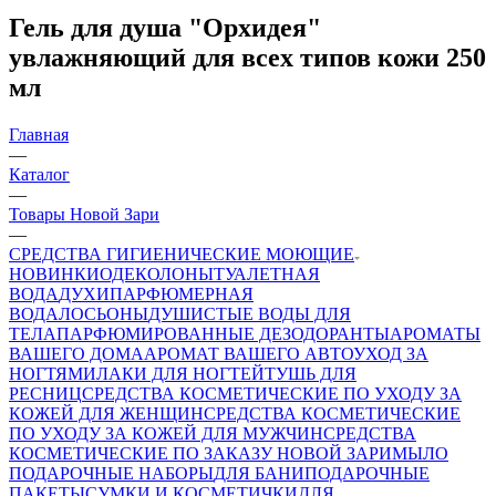
Гель для душа "Орхидея"
увлажняющий для всех типов кожи 250
мл
Главная
—
Каталог
—
Товары Новой Зари
—
СРЕДСТВА ГИГИЕНИЧЕСКИЕ МОЮЩИЕ
НОВИНКИ
ОДЕКОЛОНЫ
ТУАЛЕТНАЯ
ВОДА
ДУХИ
ПАРФЮМЕРНАЯ
ВОДА
ЛОСЬОНЫ
ДУШИСТЫЕ ВОДЫ ДЛЯ
ТЕЛА
ПАРФЮМИРОВАННЫЕ ДЕЗОДОРАНТЫ
АРОМАТЫ
ВАШЕГО ДОМА
АРОМАТ ВАШЕГО АВТО
УХОД ЗА
НОГТЯМИ
ЛАКИ ДЛЯ НОГТЕЙ
ТУШЬ ДЛЯ
РЕСНИЦ
СРЕДСТВА КОСМЕТИЧЕСКИЕ ПО УХОДУ ЗА
КОЖЕЙ ДЛЯ ЖЕНЩИН
СРЕДСТВА КОСМЕТИЧЕСКИЕ
ПО УХОДУ ЗА КОЖЕЙ ДЛЯ МУЖЧИН
СРЕДСТВА
КОСМЕТИЧЕСКИЕ ПО ЗАКАЗУ НОВОЙ ЗАРИ
МЫЛО
ПОДАРОЧНЫЕ НАБОРЫ
ДЛЯ БАНИ
ПОДАРОЧНЫЕ
ПАКЕТЫ
СУМКИ И КОСМЕТИЧКИ
ДЛЯ