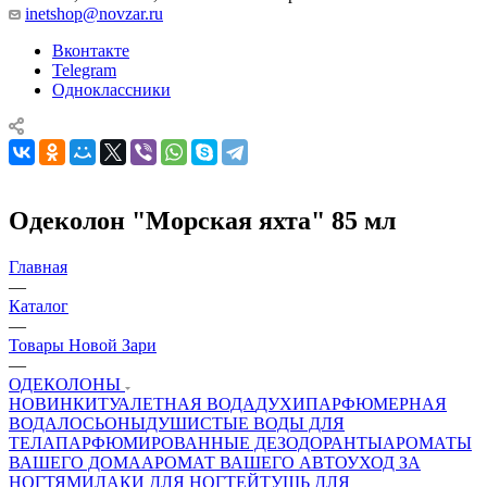
inetshop@novzar.ru
Вконтакте
Telegram
Одноклассники
Одеколон "Морская яхта" 85 мл
Главная
—
Каталог
—
Товары Новой Зари
—
ОДЕКОЛОНЫ
НОВИНКИ
ТУАЛЕТНАЯ ВОДА
ДУХИ
ПАРФЮМЕРНАЯ
ВОДА
ЛОСЬОНЫ
ДУШИСТЫЕ ВОДЫ ДЛЯ
ТЕЛА
ПАРФЮМИРОВАННЫЕ ДЕЗОДОРАНТЫ
АРОМАТЫ
ВАШЕГО ДОМА
АРОМАТ ВАШЕГО АВТО
УХОД ЗА
НОГТЯМИ
ЛАКИ ДЛЯ НОГТЕЙ
ТУШЬ ДЛЯ