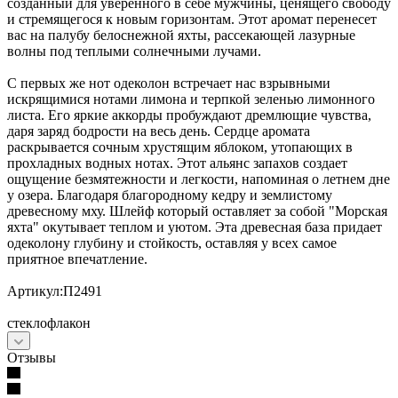
созданный для уверенного в себе мужчины, ценящего свободу
и стремящегося к новым горизонтам. Этот аромат перенесет
вас на палубу белоснежной яхты, рассекающей лазурные
волны под теплыми солнечными лучами.
С первых же нот одеколон встречает нас взрывными
искрящимися нотами лимона и терпкой зеленью лимонного
листа. Его яркие аккорды пробуждают дремлющие чувства,
даря заряд бодрости на весь день. Сердце аромата
раскрывается сочным хрустящим яблоком, утопающих в
прохладных водных нотах. Этот альянс запахов создает
ощущение безмятежности и легкости, напоминая о летнем дне
у озера. Благодаря благородному кедру и землистому
древесному мху. Шлейф который оставляет за собой "Морская
яхта" окутывает теплом и уютом. Эта древесная база придает
одеколону глубину и стойкость, оставляя у всех самое
приятное впечатление.
Артикул:П2491
стеклофлакон
Отзывы