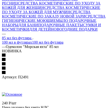
РЕСНИЦ
СРЕДСТВА КОСМЕТИЧЕСКИЕ ПО УХОДУ ЗА
КОЖЕЙ ДЛЯ ЖЕНЩИН
СРЕДСТВА КОСМЕТИЧЕСКИЕ
ПО УХОДУ ЗА КОЖЕЙ ДЛЯ МУЖЧИН
СРЕДСТВА
КОСМЕТИЧЕСКИЕ ПО ЗАКАЗУ НОВОЙ ЗАРИ
СРЕДСТВА
ГИГИЕНИЧЕСКИЕ МОЮЩИЕ
МЫЛО
ПОДАРОЧНЫЕ
НАБОРЫ
ДЛЯ БАНИ
ПОДАРОЧНЫЕ ПАКЕТЫ
СУМКИ И
КОСМЕТИЧКИ
ДЛЯ ДЕТЕЙ
НОВОГОДНИЕ ПОДАРКИ
—
85 мл без футляра
100 мл в футлярах
100 мл без футляра
—
Одеколон "Морская яхта" 85 мл
НОВИНКА
Артикул:
П2491
240
Р
/шт
Цена указана без учета НДС