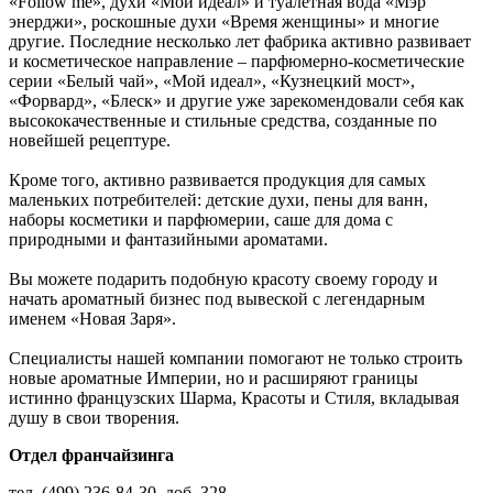
«Follow me», духи «Мой идеал» и туалетная вода «Мэр
энерджи», роскошные духи «Время женщины» и многие
другие. Последние несколько лет фабрика активно развивает
и косметическое направление – парфюмерно-косметические
серии «Белый чай», «Мой идеал», «Кузнецкий мост»,
«Форвард», «Блеск» и другие уже зарекомендовали себя как
высококачественные и стильные средства, созданные по
новейшей рецептуре.
Кроме того, активно развивается продукция для самых
маленьких потребителей: детские духи, пены для ванн,
наборы косметики и парфюмерии, саше для дома с
природными и фантазийными ароматами.
Вы можете подарить подобную красоту своему городу и
начать ароматный бизнес под вывеской с легендарным
именем «Новая Заря».
Специалисты нашей компании помогают не только строить
новые ароматные Империи, но и расширяют границы
истинно французских Шарма, Красоты и Стиля, вкладывая
душу в свои творения.
Отдел франчайзинга
тел. (499) 236-84-30, доб. 328