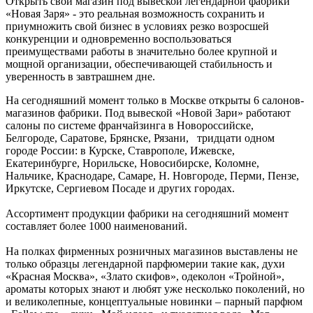
Открыть свой магазин под вывеской легендарной фабрики
«Новая Заря» - это реальная возможность сохранить и
приумножить свой бизнес в условиях резко возросшей
конкуренции и одновременно воспользоваться
преимуществами работы в значительно более крупной и
мощной организации, обеспечивающей стабильность и
уверенность в завтрашнем дне.
На сегодняшний момент только в Москве открыты 6 салонов-
магазинов фабрики. Под вывеской «Новой Зари» работают
салоны по системе франчайзинга в Новороссийске,
Белгороде, Саратове, Брянске, Рязани, тридцати одном
городе России: в Курске, Ставрополе, Ижевске,
Екатеринбурге, Норильске, Новосибирске, Коломне,
Нальчике, Краснодаре, Самаре, Н. Новгороде, Перми, Пензе,
Иркутске, Сергиевом Посаде и других городах.
Ассортимент продукции фабрики на сегодняшний момент
составляет более 1000 наименований.
На полках фирменных розничных магазинов выставлены не
только образцы легендарной парфюмерии такие как, духи
«Красная Москва», «Злато скифов», одеколон «Тройной»,
ароматы которых знают и любят уже несколько поколений, но
и великолепные, концептуальные новинки – парный парфюм