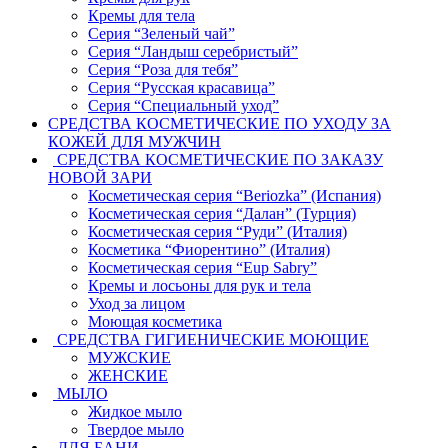
Кремы для тела
Серия “Зеленый чай”
Серия “Ландыш серебристый”
Серия “Роза для тебя”
Серия “Русская красавица”
Серия “Специальный уход”
СРЕДСТВА КОСМЕТИЧЕСКИЕ ПО УХОДУ ЗА
КОЖЕЙ ДЛЯ МУЖЧИН
СРЕДСТВА КОСМЕТИЧЕСКИЕ ПО ЗАКАЗУ
НОВОЙ ЗАРИ
Косметическая серия “Beriozka” (Испания)
Косметическая серия “Далан” (Турция)
Косметическая серия “Руди” (Италия)
Косметика “Фиорентино” (Италия)
Косметическая серия “Eup Sabry”
Кремы и лосьоны для рук и тела
Уход за лицом
Моющая косметика
СРЕДСТВА ГИГИЕНИЧЕСКИЕ МОЮЩИЕ
МУЖСКИЕ
ЖЕНСКИЕ
МЫЛО
Жидкое мыло
Твердое мыло
ДЛЯ БАНИ