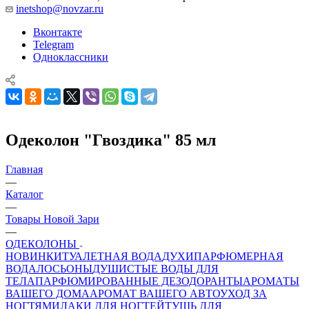
inetshop@novzar.ru
Вконтакте
Telegram
Одноклассники
Одеколон "Гвоздика" 85 мл
Главная
—
Каталог
—
Товары Новой Зари
—
ОДЕКОЛОНЫ
НОВИНКИ
ТУАЛЕТНАЯ ВОДА
ДУХИ
ПАРФЮМЕРНАЯ
ВОДА
ЛОСЬОНЫ
ДУШИСТЫЕ ВОДЫ ДЛЯ
ТЕЛА
ПАРФЮМИРОВАННЫЕ ДЕЗОДОРАНТЫ
АРОМАТЫ
ВАШЕГО ДОМА
АРОМАТ ВАШЕГО АВТО
УХОД ЗА
НОГТЯМИ
ЛАКИ ДЛЯ НОГТЕЙ
ТУШЬ ДЛЯ