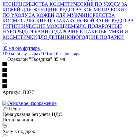
РЕСНИЦ
СРЕДСТВА КОСМЕТИЧЕСКИЕ ПО УХОДУ ЗА
КОЖЕЙ ДЛЯ ЖЕНЩИН
СРЕДСТВА КОСМЕТИЧЕСКИЕ
ПО УХОДУ ЗА КОЖЕЙ ДЛЯ МУЖЧИН
СРЕДСТВА
КОСМЕТИЧЕСКИЕ ПО ЗАКАЗУ НОВОЙ ЗАРИ
СРЕДСТВА
ГИГИЕНИЧЕСКИЕ МОЮЩИЕ
МЫЛО
ПОДАРОЧНЫЕ
НАБОРЫ
ДЛЯ БАНИ
ПОДАРОЧНЫЕ ПАКЕТЫ
СУМКИ И
КОСМЕТИЧКИ
ДЛЯ ДЕТЕЙ
НОВОГОДНИЕ ПОДАРКИ
—
85 мл без футляра
100 мл в футлярах
100 мл без футляра
—
Одеколон "Гвоздика" 85 мл
Артикул:
П077
219
Р
/шт
Цена указана без учета НДС
Нет в наличии
Хочу в подарок