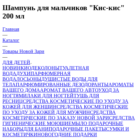
Шампунь для мальчиков "Кис-кис"
200 мл
Главная
—
Каталог
—
Товары Новой Зари
—
ДЛЯ ДЕТЕЙ
НОВИНКИ
ОДЕКОЛОНЫ
ТУАЛЕТНАЯ
ВОДА
ДУХИ
ПАРФЮМЕРНАЯ
ВОДА
ЛОСЬОНЫ
ДУШИСТЫЕ ВОДЫ ДЛЯ
ТЕЛА
ПАРФЮМИРОВАННЫЕ ДЕЗОДОРАНТЫ
АРОМАТЫ
ВАШЕГО ДОМА
АРОМАТ ВАШЕГО АВТО
УХОД ЗА
НОГТЯМИ
ЛАКИ ДЛЯ НОГТЕЙ
ТУШЬ ДЛЯ
РЕСНИЦ
СРЕДСТВА КОСМЕТИЧЕСКИЕ ПО УХОДУ ЗА
КОЖЕЙ ДЛЯ ЖЕНЩИН
СРЕДСТВА КОСМЕТИЧЕСКИЕ
ПО УХОДУ ЗА КОЖЕЙ ДЛЯ МУЖЧИН
СРЕДСТВА
КОСМЕТИЧЕСКИЕ ПО ЗАКАЗУ НОВОЙ ЗАРИ
СРЕДСТВА
ГИГИЕНИЧЕСКИЕ МОЮЩИЕ
МЫЛО
ПОДАРОЧНЫЕ
НАБОРЫ
ДЛЯ БАНИ
ПОДАРОЧНЫЕ ПАКЕТЫ
СУМКИ И
КОСМЕТИЧКИ
НОВОГОДНИЕ ПОДАРКИ