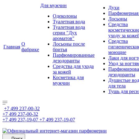
Для мужчин
Духи
Парфюмерная 
Одеколоны
Лосьоны
Туалетная вода
Средства
Туалетная вода
косметически
серии "Дух
уходу за коже
ароматов"
Средства
О
Лосьоны после
Главная
гигиенически
фабрике
бритья
моющие
Парфюмированные
Лаки для ногт
дезодоранты
Уход за ногтя
Средства для ухода
Парфюмирова
за кожей
дезодоранты
Косметика для
Душистые во
мужчин
для тела
Тушь для рес
+7 499 237-00-32
+7 499 237-00-32
+7 499 237-19-07
+7 499 237-19-07
Поиск