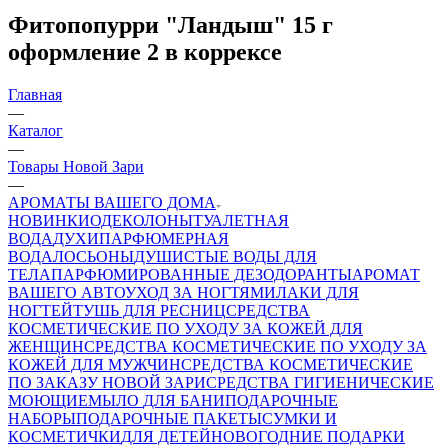
Фитопопурри "Ландыш" 15 г
оформление 2 в коррексе
Главная
—
Каталог
—
Товары Новой Зари
—
АРОМАТЫ ВАШЕГО ДОМА
НОВИНКИ
ОДЕКОЛОНЫ
ТУАЛЕТНАЯ
ВОДА
ДУХИ
ПАРФЮМЕРНАЯ
ВОДА
ЛОСЬОНЫ
ДУШИСТЫЕ ВОДЫ ДЛЯ
ТЕЛА
ПАРФЮМИРОВАННЫЕ ДЕЗОДОРАНТЫ
АРОМАТ
ВАШЕГО АВТО
УХОД ЗА НОГТЯМИ
ЛАКИ ДЛЯ
НОГТЕЙ
ТУШЬ ДЛЯ РЕСНИЦ
СРЕДСТВА
КОСМЕТИЧЕСКИЕ ПО УХОДУ ЗА КОЖЕЙ ДЛЯ
ЖЕНЩИН
СРЕДСТВА КОСМЕТИЧЕСКИЕ ПО УХОДУ ЗА
КОЖЕЙ ДЛЯ МУЖЧИН
СРЕДСТВА КОСМЕТИЧЕСКИЕ
ПО ЗАКАЗУ НОВОЙ ЗАРИ
СРЕДСТВА ГИГИЕНИЧЕСКИЕ
МОЮЩИЕ
МЫЛО
ДЛЯ БАНИ
ПОДАРОЧНЫЕ
НАБОРЫ
ПОДАРОЧНЫЕ ПАКЕТЫ
СУМКИ И
КОСМЕТИЧКИ
ДЛЯ ДЕТЕЙ
НОВОГОДНИЕ ПОДАРКИ