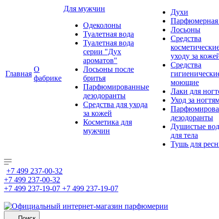
Для мужчин
Духи
Парфюмерная 
Одеколоны
Лосьоны
Туалетная вода
Средства
Туалетная вода
косметически
серии "Дух
уходу за коже
ароматов"
Средства
О
Лосьоны после
Главная
гигиенически
фабрике
бритья
моющие
Парфюмированные
Лаки для ногт
дезодоранты
Уход за ногтя
Средства для ухода
Парфюмирова
за кожей
дезодоранты
Косметика для
Душистые во
мужчин
для тела
Тушь для рес
+7 499 237-00-32
+7 499 237-00-32
+7 499 237-19-07
+7 499 237-19-07
Поиск