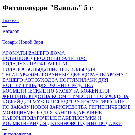
Фитопопурри "Ваниль" 5 г
Главная
—
Каталог
—
Товары Новой Зари
—
АРОМАТЫ ВАШЕГО ДОМА
НОВИНКИ
ОДЕКОЛОНЫ
ТУАЛЕТНАЯ
ВОДА
ДУХИ
ПАРФЮМЕРНАЯ
ВОДА
ЛОСЬОНЫ
ДУШИСТЫЕ ВОДЫ ДЛЯ
ТЕЛА
ПАРФЮМИРОВАННЫЕ ДЕЗОДОРАНТЫ
АРОМАТ
ВАШЕГО АВТО
УХОД ЗА НОГТЯМИ
ЛАКИ ДЛЯ
НОГТЕЙ
ТУШЬ ДЛЯ РЕСНИЦ
СРЕДСТВА
КОСМЕТИЧЕСКИЕ ПО УХОДУ ЗА КОЖЕЙ ДЛЯ
ЖЕНЩИН
СРЕДСТВА КОСМЕТИЧЕСКИЕ ПО УХОДУ ЗА
КОЖЕЙ ДЛЯ МУЖЧИН
СРЕДСТВА КОСМЕТИЧЕСКИЕ
ПО ЗАКАЗУ НОВОЙ ЗАРИ
СРЕДСТВА ГИГИЕНИЧЕСКИЕ
МОЮЩИЕ
МЫЛО
ДЛЯ БАНИ
ПОДАРОЧНЫЕ
НАБОРЫ
ПОДАРОЧНЫЕ ПАКЕТЫ
СУМКИ И
КОСМЕТИЧКИ
ДЛЯ ДЕТЕЙ
НОВОГОДНИЕ ПОДАРКИ
—
Фитопопурри