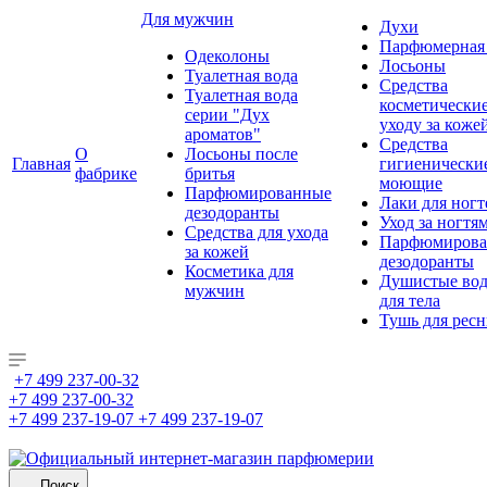
Для мужчин
Духи
Парфюмерная 
Одеколоны
Лосьоны
Туалетная вода
Средства
Туалетная вода
косметически
серии "Дух
уходу за коже
ароматов"
Средства
О
Лосьоны после
Главная
гигиенически
фабрике
бритья
моющие
Парфюмированные
Лаки для ногт
дезодоранты
Уход за ногтя
Средства для ухода
Парфюмирова
за кожей
дезодоранты
Косметика для
Душистые во
мужчин
для тела
Тушь для рес
+7 499 237-00-32
+7 499 237-00-32
+7 499 237-19-07
+7 499 237-19-07
Поиск