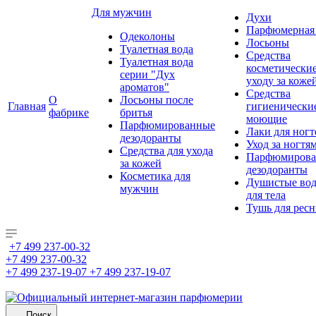
Для мужчин
Духи
Парфюмерная 
Одеколоны
Лосьоны
Туалетная вода
Средства
Туалетная вода
косметически
серии "Дух
уходу за коже
ароматов"
Средства
О
Лосьоны после
Главная
гигиенически
фабрике
бритья
моющие
Парфюмированные
Лаки для ногт
дезодоранты
Уход за ногтя
Средства для ухода
Парфюмирова
за кожей
дезодоранты
Косметика для
Душистые во
мужчин
для тела
Тушь для рес
+7 499 237-00-32
+7 499 237-00-32
+7 499 237-19-07
+7 499 237-19-07
Поиск