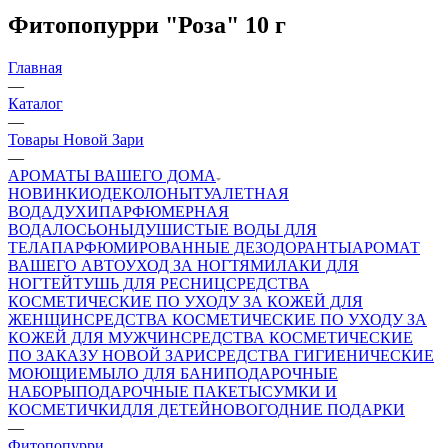
Фитопопурри "Роза" 10 г
Главная
—
Каталог
—
Товары Новой Зари
—
АРОМАТЫ ВАШЕГО ДОМА
НОВИНКИ
ОДЕКОЛОНЫ
ТУАЛЕТНАЯ
ВОДА
ДУХИ
ПАРФЮМЕРНАЯ
ВОДА
ЛОСЬОНЫ
ДУШИСТЫЕ ВОДЫ ДЛЯ
ТЕЛА
ПАРФЮМИРОВАННЫЕ ДЕЗОДОРАНТЫ
АРОМАТ
ВАШЕГО АВТО
УХОД ЗА НОГТЯМИ
ЛАКИ ДЛЯ
НОГТЕЙ
ТУШЬ ДЛЯ РЕСНИЦ
СРЕДСТВА
КОСМЕТИЧЕСКИЕ ПО УХОДУ ЗА КОЖЕЙ ДЛЯ
ЖЕНЩИН
СРЕДСТВА КОСМЕТИЧЕСКИЕ ПО УХОДУ ЗА
КОЖЕЙ ДЛЯ МУЖЧИН
СРЕДСТВА КОСМЕТИЧЕСКИЕ
ПО ЗАКАЗУ НОВОЙ ЗАРИ
СРЕДСТВА ГИГИЕНИЧЕСКИЕ
МОЮЩИЕ
МЫЛО
ДЛЯ БАНИ
ПОДАРОЧНЫЕ
НАБОРЫ
ПОДАРОЧНЫЕ ПАКЕТЫ
СУМКИ И
КОСМЕТИЧКИ
ДЛЯ ДЕТЕЙ
НОВОГОДНИЕ ПОДАРКИ
—
Фитопопурри