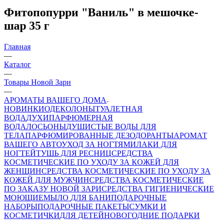
Фитопопурри "Ваниль" в мешочке-
шар 35 г
Главная
—
Каталог
—
Товары Новой Зари
—
АРОМАТЫ ВАШЕГО ДОМА
НОВИНКИ
ОДЕКОЛОНЫ
ТУАЛЕТНАЯ
ВОДА
ДУХИ
ПАРФЮМЕРНАЯ
ВОДА
ЛОСЬОНЫ
ДУШИСТЫЕ ВОДЫ ДЛЯ
ТЕЛА
ПАРФЮМИРОВАННЫЕ ДЕЗОДОРАНТЫ
АРОМАТ
ВАШЕГО АВТО
УХОД ЗА НОГТЯМИ
ЛАКИ ДЛЯ
НОГТЕЙ
ТУШЬ ДЛЯ РЕСНИЦ
СРЕДСТВА
КОСМЕТИЧЕСКИЕ ПО УХОДУ ЗА КОЖЕЙ ДЛЯ
ЖЕНЩИН
СРЕДСТВА КОСМЕТИЧЕСКИЕ ПО УХОДУ ЗА
КОЖЕЙ ДЛЯ МУЖЧИН
СРЕДСТВА КОСМЕТИЧЕСКИЕ
ПО ЗАКАЗУ НОВОЙ ЗАРИ
СРЕДСТВА ГИГИЕНИЧЕСКИЕ
МОЮЩИЕ
МЫЛО
ДЛЯ БАНИ
ПОДАРОЧНЫЕ
НАБОРЫ
ПОДАРОЧНЫЕ ПАКЕТЫ
СУМКИ И
КОСМЕТИЧКИ
ДЛЯ ДЕТЕЙ
НОВОГОДНИЕ ПОДАРКИ