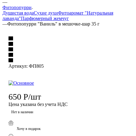
—
Фитопопурри
Душистая вода
Сухие духи
Фитоаромат "Натуральная
лаванда"
Парфюмерный жемчуг
—
Фитопопурри "Ваниль" в мешочке-шар 35 г
Артикул:
ФП805
650
Р
/шт
Цена указана без учета НДС
Нет в наличии
Хочу в подарок