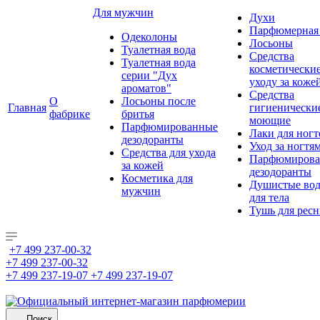
Для мужчин
Духи
Парфюмерная 
Одеколоны
Лосьоны
Туалетная вода
Средства
Туалетная вода
косметически
серии "Дух
уходу за коже
ароматов"
Средства
О
Лосьоны после
Главная
гигиенически
фабрике
бритья
моющие
Парфюмированные
Лаки для ногт
дезодоранты
Уход за ногтя
Средства для ухода
Парфюмирова
за кожей
дезодоранты
Косметика для
Душистые во
мужчин
для тела
Тушь для рес
+7 499 237-00-32
+7 499 237-00-32
+7 499 237-19-07
+7 499 237-19-07
Поиск