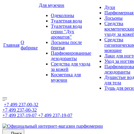
Для мужчин
Духи
Парфюмерная 
Одеколоны
Лосьоны
Туалетная вода
Средства
Туалетная вода
косметически
серии "Дух
уходу за коже
ароматов"
Средства
О
Лосьоны после
Главная
гигиенически
фабрике
бритья
моющие
Парфюмированные
Лаки для ногт
дезодоранты
Уход за ногтя
Средства для ухода
Парфюмирова
за кожей
дезодоранты
Косметика для
Душистые во
мужчин
для тела
Тушь для рес
+7 499 237-00-32
+7 499 237-00-32
+7 499 237-19-07
+7 499 237-19-07
Поиск