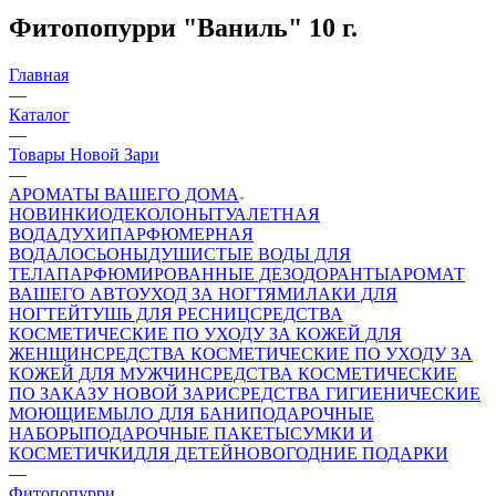
Фитопопурри "Ваниль" 10 г.
Главная
—
Каталог
—
Товары Новой Зари
—
АРОМАТЫ ВАШЕГО ДОМА
НОВИНКИ
ОДЕКОЛОНЫ
ТУАЛЕТНАЯ
ВОДА
ДУХИ
ПАРФЮМЕРНАЯ
ВОДА
ЛОСЬОНЫ
ДУШИСТЫЕ ВОДЫ ДЛЯ
ТЕЛА
ПАРФЮМИРОВАННЫЕ ДЕЗОДОРАНТЫ
АРОМАТ
ВАШЕГО АВТО
УХОД ЗА НОГТЯМИ
ЛАКИ ДЛЯ
НОГТЕЙ
ТУШЬ ДЛЯ РЕСНИЦ
СРЕДСТВА
КОСМЕТИЧЕСКИЕ ПО УХОДУ ЗА КОЖЕЙ ДЛЯ
ЖЕНЩИН
СРЕДСТВА КОСМЕТИЧЕСКИЕ ПО УХОДУ ЗА
КОЖЕЙ ДЛЯ МУЖЧИН
СРЕДСТВА КОСМЕТИЧЕСКИЕ
ПО ЗАКАЗУ НОВОЙ ЗАРИ
СРЕДСТВА ГИГИЕНИЧЕСКИЕ
МОЮЩИЕ
МЫЛО
ДЛЯ БАНИ
ПОДАРОЧНЫЕ
НАБОРЫ
ПОДАРОЧНЫЕ ПАКЕТЫ
СУМКИ И
КОСМЕТИЧКИ
ДЛЯ ДЕТЕЙ
НОВОГОДНИЕ ПОДАРКИ
—
Фитопопурри