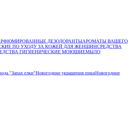
АРФЮМИРОВАННЫЕ ДЕЗОДОРАНТЫ
АРОМАТЫ ВАШЕГО
СКИЕ ПО УХОДУ ЗА КОЖЕЙ ДЛЯ ЖЕНЩИН
СРЕДСТВА
ЕДСТВА ГИГИЕНИЧЕСКИЕ МОЮЩИЕ
МЫЛО
вода "Запах елки"
Новогодние украшения пики
Новогодние