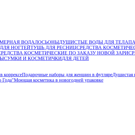
МЕРНАЯ ВОДА
ЛОСЬОНЫ
ДУШИСТЫЕ ВОДЫ ДЛЯ ТЕЛА
П
ДЛЯ НОГТЕЙ
ТУШЬ ДЛЯ РЕСНИЦ
СРЕДСТВА КОСМЕТИЧЕ
СРЕДСТВА КОСМЕТИЧЕСКИЕ ПО ЗАКАЗУ НОВОЙ ЗАРИ
СР
ТЫ
СУМКИ И КОСМЕТИЧКИ
ДЛЯ ДЕТЕЙ
в коррексе
Подарочные наборы для женщин в футляре
Душистая 
 Года"
Моющая косметика в новогодней упаковке