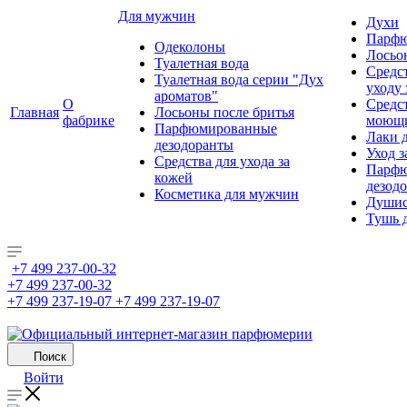
Для мужчин
Духи
Парфю
Одеколоны
Лосьо
Туалетная вода
Средс
Туалетная вода серии "Дух
уходу 
ароматов"
О
Средс
Главная
Лосьоны после бритья
фабрике
моющ
Парфюмированные
Лаки 
дезодоранты
Уход з
Средства для ухода за
Парфю
кожей
дезод
Косметика для мужчин
Душис
Тушь 
+7 499 237-00-32
+7 499 237-00-32
+7 499 237-19-07
+7 499 237-19-07
Поиск
Войти