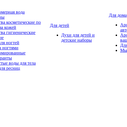
мерная вода
Для дома
ны
тва косметические по
Ар
Для детей
за кожей
авт
тва гигиенические
Духи для детей и
Ар
ие
детские наборы
ваш
для ногтей
Для
а ногтями
Мы
мированные
оранты
тые воды для тела
для ресниц