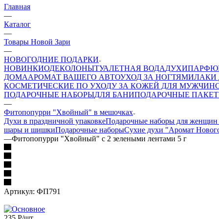
Главная
—
Каталог
—
Товары Новой Зари
—
НОВОГОДНИЕ ПОДАРКИ
НОВИНКИ
ОДЕКОЛОНЫ
ТУАЛЕТНАЯ ВОДА
ДУХИ
ПАРФЮ
ДОМА
АРОМАТ ВАШЕГО АВТО
УХОД ЗА НОГТЯМИ
ЛАКИ 
КОСМЕТИЧЕСКИЕ ПО УХОДУ ЗА КОЖЕЙ ДЛЯ МУЖЧИН
ПОДАРОЧНЫЕ НАБОРЫ
ДЛЯ БАНИ
ПОДАРОЧНЫЕ ПАКЕ
—
Фитопопурри "Хвойный" в мешочках
Духи в праздничной упаковке
Подарочные наборы для женщин 
шары и шишки
Подарочные наборы
Сухие духи "Аромат Нового
—
Фитопопурри "Хвойный" с 2 зелеными лентами 5 г
Артикул:
ФП791
235
Р
/шт