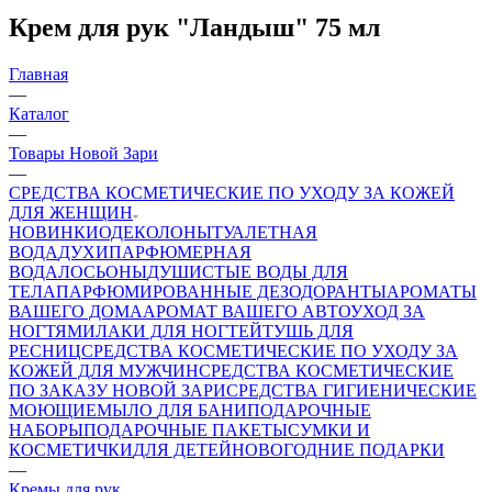
Крем для рук "Ландыш" 75 мл
Главная
—
Каталог
—
Товары Новой Зари
—
СРЕДСТВА КОСМЕТИЧЕСКИЕ ПО УХОДУ ЗА КОЖЕЙ
ДЛЯ ЖЕНЩИН
НОВИНКИ
ОДЕКОЛОНЫ
ТУАЛЕТНАЯ
ВОДА
ДУХИ
ПАРФЮМЕРНАЯ
ВОДА
ЛОСЬОНЫ
ДУШИСТЫЕ ВОДЫ ДЛЯ
ТЕЛА
ПАРФЮМИРОВАННЫЕ ДЕЗОДОРАНТЫ
АРОМАТЫ
ВАШЕГО ДОМА
АРОМАТ ВАШЕГО АВТО
УХОД ЗА
НОГТЯМИ
ЛАКИ ДЛЯ НОГТЕЙ
ТУШЬ ДЛЯ
РЕСНИЦ
СРЕДСТВА КОСМЕТИЧЕСКИЕ ПО УХОДУ ЗА
КОЖЕЙ ДЛЯ МУЖЧИН
СРЕДСТВА КОСМЕТИЧЕСКИЕ
ПО ЗАКАЗУ НОВОЙ ЗАРИ
СРЕДСТВА ГИГИЕНИЧЕСКИЕ
МОЮЩИЕ
МЫЛО
ДЛЯ БАНИ
ПОДАРОЧНЫЕ
НАБОРЫ
ПОДАРОЧНЫЕ ПАКЕТЫ
СУМКИ И
КОСМЕТИЧКИ
ДЛЯ ДЕТЕЙ
НОВОГОДНИЕ ПОДАРКИ
—
Кремы для рук