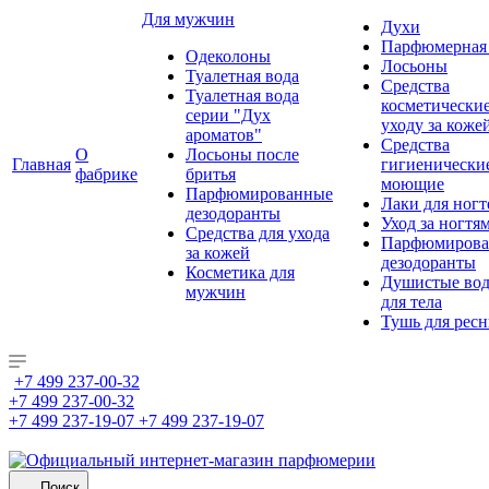
Для мужчин
Духи
Парфюмерная 
Одеколоны
Лосьоны
Туалетная вода
Средства
Туалетная вода
косметически
серии "Дух
уходу за коже
ароматов"
Средства
О
Лосьоны после
Главная
гигиенически
фабрике
бритья
моющие
Парфюмированные
Лаки для ногт
дезодоранты
Уход за ногтя
Средства для ухода
Парфюмирова
за кожей
дезодоранты
Косметика для
Душистые во
мужчин
для тела
Тушь для рес
+7 499 237-00-32
+7 499 237-00-32
+7 499 237-19-07
+7 499 237-19-07
Поиск