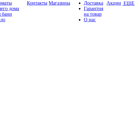
оматы
Контакты
Магазины
Доставка
Акции
ЕЩЕ
его дома
Гарантия
 бани
на товар
ло
О нас