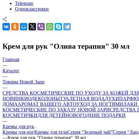
Telegram
Одноклассники
Крем для рук "Олива терапия" 30 мл
Главная
—
Каталог
—
Товары Новой Зари
—
СРЕДСТВА КОСМЕТИЧЕСКИЕ ПО УХОДУ ЗА КОЖЕЙ Д
НОВИНКИ
ОДЕКОЛОНЫ
ТУАЛЕТНАЯ ВОДА
ДУХИ
ПАРФЮ
ДОМА
АРОМАТ ВАШЕГО АВТО
УХОД ЗА НОГТЯМИ
ЛАКИ 
КОСМЕТИЧЕСКИЕ ПО ЗАКАЗУ НОВОЙ ЗАРИ
СРЕДСТВА
КОСМЕТИЧКИ
ДЛЯ ДЕТЕЙ
НОВОГОДНИЕ ПОДАРКИ
—
Кремы для рук
Кремы для ног
Кремы для тела
Серия “Зеленый чай”
Серия “Лан
—
Крем для рук "Олива терапия" 30 мл