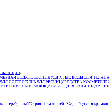
ЛЯ ЖЕНЩИН
МЕРНАЯ ВОДА
ЛОСЬОНЫ
ДУШИСТЫЕ ВОДЫ ДЛЯ ТЕЛА
П
ДЛЯ НОГТЕЙ
ТУШЬ ДЛЯ РЕСНИЦ
СРЕДСТВА КОСМЕТИЧЕС
 ГИГИЕНИЧЕСКИЕ МОЮЩИЕ
МЫЛО
ДЛЯ БАНИ
ПОДАРОЧН
дыш серебристый”
Серия “Роза для тебя”
Серия “Русская красави