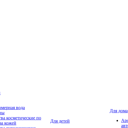
н
мерная вода
Для дома
ны
тва косметические по
Ар
Для детей
за кожей
авт