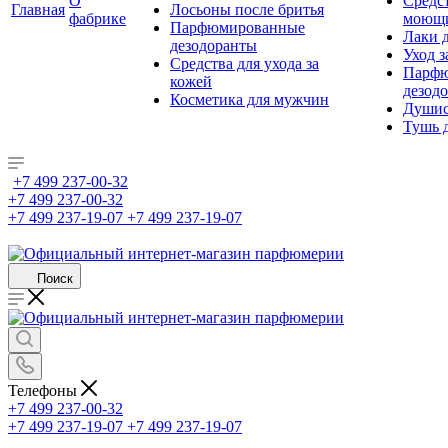
О
Средс
Главная
Лосьоны после бритья
фабрике
моющ
Парфюмированные
Лаки 
дезодоранты
Уход з
Средства для ухода за
Парфю
кожей
дезод
Косметика для мужчин
Душис
Тушь 
+7 499 237-00-32
+7 499 237-00-32
+7 499 237-19-07
+7 499 237-19-07
Поиск
Телефоны
+7 499 237-00-32
+7 499 237-19-07
+7 499 237-19-07