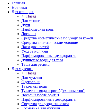
Главная
Новинки
Для женщин
Назад
Для женщин
Духи
Парфюмерная вода
Лосьоны
Средства косметические по уходу за кожей
Средства гигиенические моющие
Лаки для ногтей
Уход за ногтями
Парфюмированные дезодоранты
Душистые воды для тела
Тушь для ресниц
Для мужчин
Назад
Для мужчин
Одеколоны
Туалетная вода
Туалетная вода серии "Дух ароматов"
Лосьоны после бритья
Парфюмированные дезодоранты
Средства для ухода за кожей
Косметика для мужчин