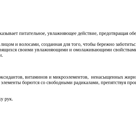
оказывает питательное, увлажняющее действие, предотвращая об
лицом и волосами, созданная для того, чтобы бережно заботитьс
славящихся своими увлажняющими и омолаживающими свойствами
и.
оксидантов, витаминов и микроэлементов, ненасыщенных жирных
элементы борются со свободными радикалами, препятствуя про
у рук.