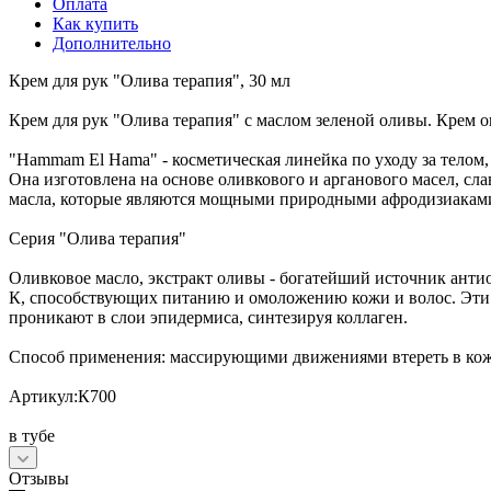
Оплата
Как купить
Дополнительно
Крем для рук "Олива терапия", 30 мл
Крем для рук "Олива терапия" с маслом зеленой оливы. Крем 
"Hammam El Hama" - косметическая линейка по уходу за телом, 
Она изготовлена на основе оливкового и арганового масел, 
масла, которые являются мощными природными афродизиакам
Серия "Олива терапия"
Оливковое масло, экстракт оливы - богатейший источник анти
К, способствующих питанию и омоложению кожи и волос. Эти 
проникают в слои эпидермиса, синтезируя коллаген.
Способ применения: массирующими движениями втереть в кож
Артикул:К700
в тубе
Отзывы