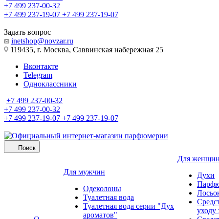
+7 499 237-00-32
+7 499 237-19-07
+7 499 237-19-07
Задать вопрос
inetshop@novzar.ru
119435, г. Москва, Саввинская набережная 25
Вконтакте
Telegram
Одноклассники
+7 499 237-00-32
+7 499 237-00-32
+7 499 237-19-07
+7 499 237-19-07
Поиск
Для женщи
Для мужчин
Духи
Парфю
Одеколоны
Лосьо
Туалетная вода
Средс
Туалетная вода серии "Дух
уходу 
ароматов"