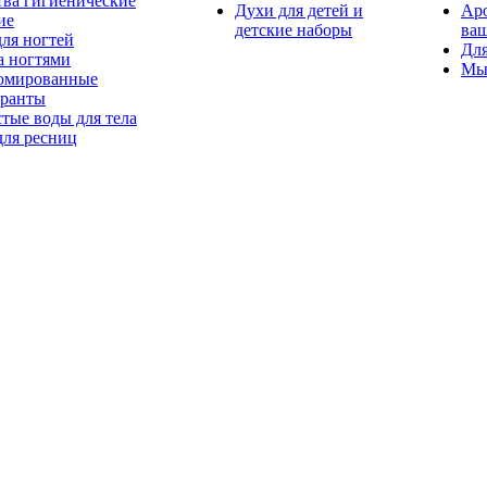
тва гигиенические
Духи для детей и
Ар
ие
детские наборы
ваш
для ногтей
Для
а ногтями
Мы
мированные
оранты
тые воды для тела
для ресниц