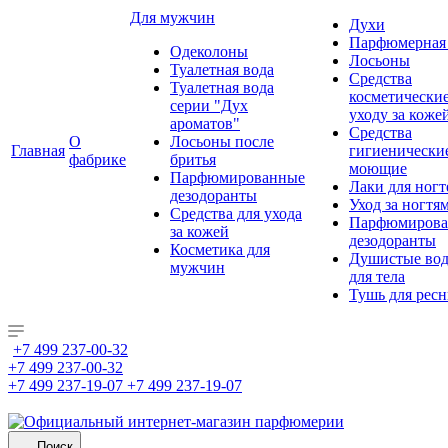
Для мужчин
Духи
Парфюмерная 
Одеколоны
Лосьоны
Туалетная вода
Средства
Туалетная вода
косметически
серии "Дух
уходу за коже
ароматов"
Средства
О
Лосьоны после
Главная
гигиенически
фабрике
бритья
моющие
Парфюмированные
Лаки для ногт
дезодоранты
Уход за ногтя
Средства для ухода
Парфюмирова
за кожей
дезодоранты
Косметика для
Душистые во
мужчин
для тела
Тушь для рес
+7 499 237-00-32
+7 499 237-00-32
+7 499 237-19-07
+7 499 237-19-07
Поиск