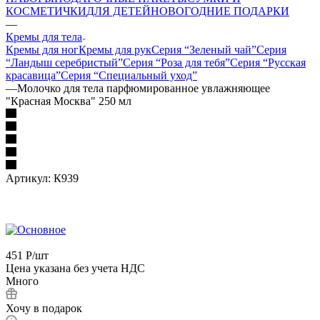
КОСМЕТИЧКИ
ДЛЯ ДЕТЕЙ
НОВОГОДНИЕ ПОДАРКИ
—
Кремы для тела
Кремы для ног
Кремы для рук
Серия “Зеленый чай”
Серия
“Ландыш серебристый”
Серия “Роза для тебя”
Серия “Русская
красавица”
Серия “Специальный уход”
—
Молочко для тела парфюмированное увлажняющее
"Красная Москва" 250 мл
Артикул:
К939
451
Р
/шт
Цена указана без учета НДС
Много
Хочу в подарок