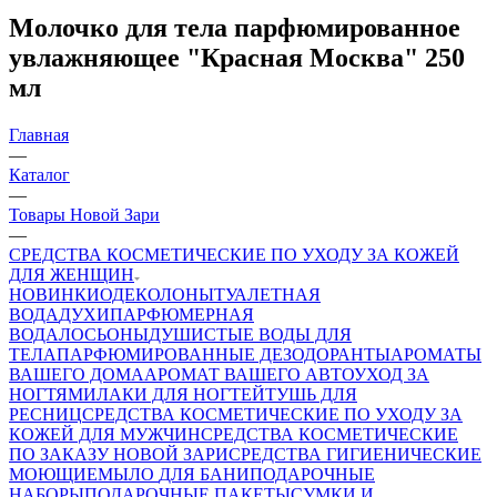
Молочко для тела парфюмированное
увлажняющее "Красная Москва" 250
мл
Главная
—
Каталог
—
Товары Новой Зари
—
СРЕДСТВА КОСМЕТИЧЕСКИЕ ПО УХОДУ ЗА КОЖЕЙ
ДЛЯ ЖЕНЩИН
НОВИНКИ
ОДЕКОЛОНЫ
ТУАЛЕТНАЯ
ВОДА
ДУХИ
ПАРФЮМЕРНАЯ
ВОДА
ЛОСЬОНЫ
ДУШИСТЫЕ ВОДЫ ДЛЯ
ТЕЛА
ПАРФЮМИРОВАННЫЕ ДЕЗОДОРАНТЫ
АРОМАТЫ
ВАШЕГО ДОМА
АРОМАТ ВАШЕГО АВТО
УХОД ЗА
НОГТЯМИ
ЛАКИ ДЛЯ НОГТЕЙ
ТУШЬ ДЛЯ
РЕСНИЦ
СРЕДСТВА КОСМЕТИЧЕСКИЕ ПО УХОДУ ЗА
КОЖЕЙ ДЛЯ МУЖЧИН
СРЕДСТВА КОСМЕТИЧЕСКИЕ
ПО ЗАКАЗУ НОВОЙ ЗАРИ
СРЕДСТВА ГИГИЕНИЧЕСКИЕ
МОЮЩИЕ
МЫЛО
ДЛЯ БАНИ
ПОДАРОЧНЫЕ
НАБОРЫ
ПОДАРОЧНЫЕ ПАКЕТЫ
СУМКИ И