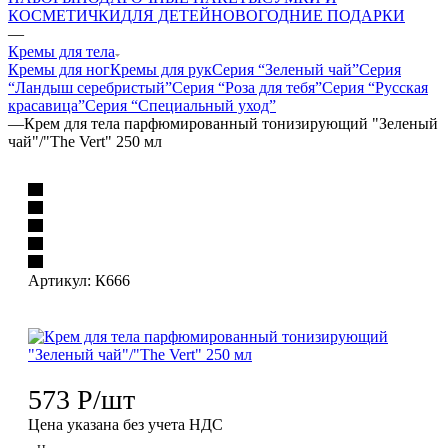
КОСМЕТИЧКИ
ДЛЯ ДЕТЕЙ
НОВОГОДНИЕ ПОДАРКИ
—
Кремы для тела
Кремы для ног
Кремы для рук
Серия “Зеленый чай”
Серия
“Ландыш серебристый”
Серия “Роза для тебя”
Серия “Русская
красавица”
Серия “Специальный уход”
—
Крем для тела парфюмированный тонизирующий "Зеленый
чай"/"The Vert" 250 мл
Артикул:
К666
573
Р
/шт
Цена указана без учета НДС