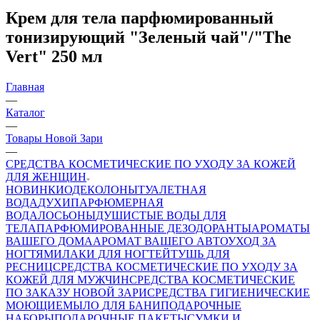
Крем для тела парфюмированный
тонизирующий "Зеленый чай"/"The
Vert" 250 мл
Главная
—
Каталог
—
Товары Новой Зари
—
СРЕДСТВА КОСМЕТИЧЕСКИЕ ПО УХОДУ ЗА КОЖЕЙ
ДЛЯ ЖЕНЩИН
НОВИНКИ
ОДЕКОЛОНЫ
ТУАЛЕТНАЯ
ВОДА
ДУХИ
ПАРФЮМЕРНАЯ
ВОДА
ЛОСЬОНЫ
ДУШИСТЫЕ ВОДЫ ДЛЯ
ТЕЛА
ПАРФЮМИРОВАННЫЕ ДЕЗОДОРАНТЫ
АРОМАТЫ
ВАШЕГО ДОМА
АРОМАТ ВАШЕГО АВТО
УХОД ЗА
НОГТЯМИ
ЛАКИ ДЛЯ НОГТЕЙ
ТУШЬ ДЛЯ
РЕСНИЦ
СРЕДСТВА КОСМЕТИЧЕСКИЕ ПО УХОДУ ЗА
КОЖЕЙ ДЛЯ МУЖЧИН
СРЕДСТВА КОСМЕТИЧЕСКИЕ
ПО ЗАКАЗУ НОВОЙ ЗАРИ
СРЕДСТВА ГИГИЕНИЧЕСКИЕ
МОЮЩИЕ
МЫЛО
ДЛЯ БАНИ
ПОДАРОЧНЫЕ
НАБОРЫ
ПОДАРОЧНЫЕ ПАКЕТЫ
СУМКИ И