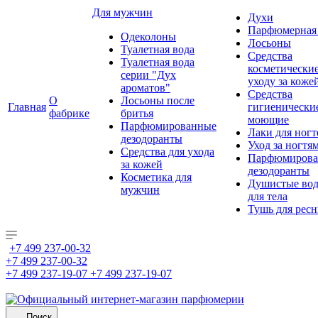
Для мужчин
Духи
Парфюмерная 
Одеколоны
Лосьоны
Туалетная вода
Средства
Туалетная вода
косметически
серии "Дух
уходу за коже
ароматов"
Средства
О
Лосьоны после
Главная
гигиенически
фабрике
бритья
моющие
Парфюмированные
Лаки для ногт
дезодоранты
Уход за ногтя
Средства для ухода
Парфюмирова
за кожей
дезодоранты
Косметика для
Душистые во
мужчин
для тела
Тушь для рес
+7 499 237-00-32
+7 499 237-00-32
+7 499 237-19-07
+7 499 237-19-07
Поиск