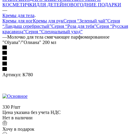
КОСМЕТИЧКИ
ДЛЯ ДЕТЕЙ
НОВОГОДНИЕ ПОДАРКИ
—
Кремы для тела
Кремы для ног
Кремы для рук
Серия “Зеленый чай”
Серия
“Ландыш серебристый”
Серия “Роза для тебя”
Серия “Русская
красавица”
Серия “Специальный уход”
—
Молочко для тела смягчающее парфюмированное
"Olyana"/"Олиана" 200 мл
Артикул:
К780
330
Р
/шт
Цена указана без учета НДС
Нет в наличии
Хочу в подарок