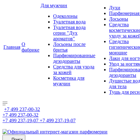
Для мужчин
Духи
Парфюмерная 
Одеколоны
Лосьоны
Туалетная вода
Средства
Туалетная вода
косметически
серии "Дух
уходу за коже
ароматов"
Средства
О
Лосьоны после
Главная
гигиенически
фабрике
бритья
моющие
Парфюмированные
Лаки для ногт
дезодоранты
Уход за ногтя
Средства для ухода
Парфюмирова
за кожей
дезодоранты
Косметика для
Душистые во
мужчин
для тела
Тушь для рес
+7 499 237-00-32
+7 499 237-00-32
+7 499 237-19-07
+7 499 237-19-07
Поиск