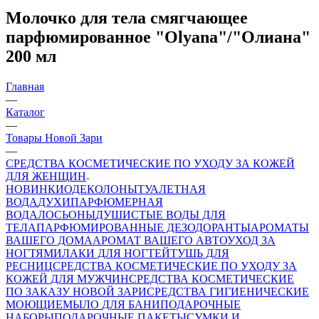
Молочко для тела смягчающее
парфюмированное "Olyana"/"Олиана"
200 мл
Главная
—
Каталог
—
Товары Новой Зари
—
СРЕДСТВА КОСМЕТИЧЕСКИЕ ПО УХОДУ ЗА КОЖЕЙ
ДЛЯ ЖЕНЩИН
НОВИНКИ
ОДЕКОЛОНЫ
ТУАЛЕТНАЯ
ВОДА
ДУХИ
ПАРФЮМЕРНАЯ
ВОДА
ЛОСЬОНЫ
ДУШИСТЫЕ ВОДЫ ДЛЯ
ТЕЛА
ПАРФЮМИРОВАННЫЕ ДЕЗОДОРАНТЫ
АРОМАТЫ
ВАШЕГО ДОМА
АРОМАТ ВАШЕГО АВТО
УХОД ЗА
НОГТЯМИ
ЛАКИ ДЛЯ НОГТЕЙ
ТУШЬ ДЛЯ
РЕСНИЦ
СРЕДСТВА КОСМЕТИЧЕСКИЕ ПО УХОДУ ЗА
КОЖЕЙ ДЛЯ МУЖЧИН
СРЕДСТВА КОСМЕТИЧЕСКИЕ
ПО ЗАКАЗУ НОВОЙ ЗАРИ
СРЕДСТВА ГИГИЕНИЧЕСКИЕ
МОЮЩИЕ
МЫЛО
ДЛЯ БАНИ
ПОДАРОЧНЫЕ
НАБОРЫ
ПОДАРОЧНЫЕ ПАКЕТЫ
СУМКИ И