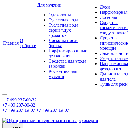
Для мужчин
Духи
Парфюмерная 
Одеколоны
Лосьоны
Туалетная вода
Средства
Туалетная вода
косметически
серии "Дух
уходу за коже
ароматов"
Средства
О
Лосьоны после
Главная
гигиенически
фабрике
бритья
моющие
Парфюмированные
Лаки для ногт
дезодоранты
Уход за ногтя
Средства для ухода
Парфюмирова
за кожей
дезодоранты
Косметика для
Душистые во
мужчин
для тела
Тушь для рес
+7 499 237-00-32
+7 499 237-00-32
+7 499 237-19-07
+7 499 237-19-07
Поиск