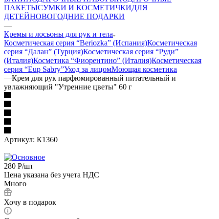
ПАКЕТЫ
СУМКИ И КОСМЕТИЧКИ
ДЛЯ
ДЕТЕЙ
НОВОГОДНИЕ ПОДАРКИ
—
Кремы и лосьоны для рук и тела
Косметическая серия “Beriozka” (Испания)
Косметическая
серия “Далан” (Турция)
Косметическая серия “Руди”
(Италия)
Косметика “Фиорентино” (Италия)
Косметическая
серия “Eup Sabry”
Уход за лицом
Моющая косметика
—
Крем для рук парфюмированный питательный и
увлажняющий "Утренние цветы" 60 г
Артикул:
К1360
280
Р
/шт
Цена указана без учета НДС
Много
Хочу в подарок