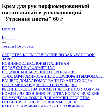
Крем для рук парфюмированный
питательный и увлажняющий
"Утренние цветы" 60 г
Главная
—
Каталог
—
Товары Новой Зари
—
СРЕДСТВА КОСМЕТИЧЕСКИЕ ПО ЗАКАЗУ НОВОЙ
ЗАРИ
НОВИНКИ
ОДЕКОЛОНЫ
ТУАЛЕТНАЯ
ВОДА
ДУХИ
ПАРФЮМЕРНАЯ
ВОДА
ЛОСЬОНЫ
ДУШИСТЫЕ ВОДЫ ДЛЯ
ТЕЛА
ПАРФЮМИРОВАННЫЕ ДЕЗОДОРАНТЫ
АРОМАТЫ
ВАШЕГО ДОМА
АРОМАТ ВАШЕГО АВТО
УХОД ЗА
НОГТЯМИ
ЛАКИ ДЛЯ НОГТЕЙ
ТУШЬ ДЛЯ
РЕСНИЦ
СРЕДСТВА КОСМЕТИЧЕСКИЕ ПО УХОДУ ЗА
КОЖЕЙ ДЛЯ ЖЕНЩИН
СРЕДСТВА КОСМЕТИЧЕСКИЕ
ПО УХОДУ ЗА КОЖЕЙ ДЛЯ МУЖЧИН
СРЕДСТВА
ГИГИЕНИЧЕСКИЕ МОЮЩИЕ
МЫЛО
ДЛЯ
БАНИ
ПОДАРОЧНЫЕ НАБОРЫ
ПОДАРОЧНЫЕ