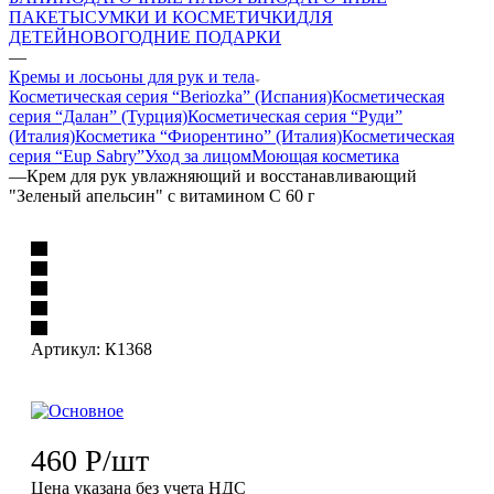
ПАКЕТЫ
СУМКИ И КОСМЕТИЧКИ
ДЛЯ
ДЕТЕЙ
НОВОГОДНИЕ ПОДАРКИ
—
Кремы и лосьоны для рук и тела
Косметическая серия “Beriozka” (Испания)
Косметическая
серия “Далан” (Турция)
Косметическая серия “Руди”
(Италия)
Косметика “Фиорентино” (Италия)
Косметическая
серия “Eup Sabry”
Уход за лицом
Моющая косметика
—
Крем для рук увлажняющий и восстанавливающий
"Зеленый апельсин" с витамином С 60 г
Артикул:
К1368
460
Р
/шт
Цена указана без учета НДС