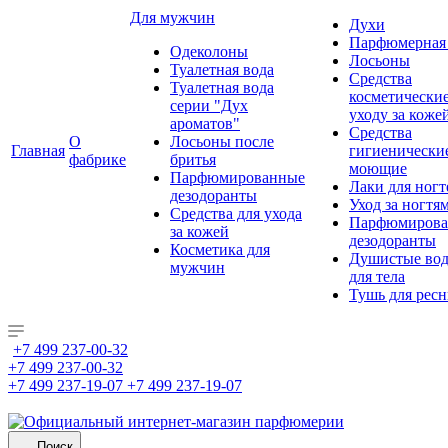
Для мужчин
Духи
Парфюмерная 
Одеколоны
Лосьоны
Туалетная вода
Средства
Туалетная вода
косметически
серии "Дух
уходу за коже
ароматов"
Средства
О
Лосьоны после
Главная
гигиенически
фабрике
бритья
моющие
Парфюмированные
Лаки для ногт
дезодоранты
Уход за ногтя
Средства для ухода
Парфюмирова
за кожей
дезодоранты
Косметика для
Душистые во
мужчин
для тела
Тушь для рес
+7 499 237-00-32
+7 499 237-00-32
+7 499 237-19-07
+7 499 237-19-07
Поиск