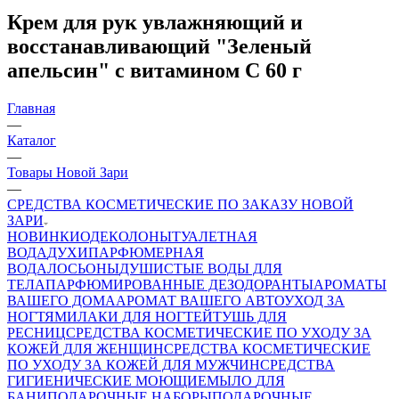
Крем для рук увлажняющий и
восстанавливающий "Зеленый
апельсин" с витамином С 60 г
Главная
—
Каталог
—
Товары Новой Зари
—
СРЕДСТВА КОСМЕТИЧЕСКИЕ ПО ЗАКАЗУ НОВОЙ
ЗАРИ
НОВИНКИ
ОДЕКОЛОНЫ
ТУАЛЕТНАЯ
ВОДА
ДУХИ
ПАРФЮМЕРНАЯ
ВОДА
ЛОСЬОНЫ
ДУШИСТЫЕ ВОДЫ ДЛЯ
ТЕЛА
ПАРФЮМИРОВАННЫЕ ДЕЗОДОРАНТЫ
АРОМАТЫ
ВАШЕГО ДОМА
АРОМАТ ВАШЕГО АВТО
УХОД ЗА
НОГТЯМИ
ЛАКИ ДЛЯ НОГТЕЙ
ТУШЬ ДЛЯ
РЕСНИЦ
СРЕДСТВА КОСМЕТИЧЕСКИЕ ПО УХОДУ ЗА
КОЖЕЙ ДЛЯ ЖЕНЩИН
СРЕДСТВА КОСМЕТИЧЕСКИЕ
ПО УХОДУ ЗА КОЖЕЙ ДЛЯ МУЖЧИН
СРЕДСТВА
ГИГИЕНИЧЕСКИЕ МОЮЩИЕ
МЫЛО
ДЛЯ
БАНИ
ПОДАРОЧНЫЕ НАБОРЫ
ПОДАРОЧНЫЕ