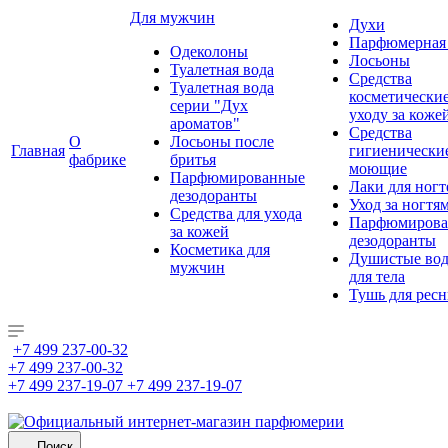
Для мужчин
Духи
Парфюмерная 
Одеколоны
Лосьоны
Туалетная вода
Средства
Туалетная вода
косметически
серии "Дух
уходу за коже
ароматов"
Средства
О
Лосьоны после
Главная
гигиенически
фабрике
бритья
моющие
Парфюмированные
Лаки для ногт
дезодоранты
Уход за ногтя
Средства для ухода
Парфюмирова
за кожей
дезодоранты
Косметика для
Душистые во
мужчин
для тела
Тушь для рес
+7 499 237-00-32
+7 499 237-00-32
+7 499 237-19-07
+7 499 237-19-07
Поиск