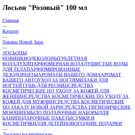
Лосьон "Розовый" 100 мл
Главная
—
Каталог
—
Товары Новой Зари
—
ЛОСЬОНЫ
НОВИНКИ
ОДЕКОЛОНЫ
ТУАЛЕТНАЯ
ВОДА
ДУХИ
ПАРФЮМЕРНАЯ ВОДА
ДУШИСТЫЕ ВОДЫ
ДЛЯ ТЕЛА
ПАРФЮМИРОВАННЫЕ
ДЕЗОДОРАНТЫ
АРОМАТЫ ВАШЕГО ДОМА
АРОМАТ
ВАШЕГО АВТО
УХОД ЗА НОГТЯМИ
ЛАКИ ДЛЯ
НОГТЕЙ
ТУШЬ ДЛЯ РЕСНИЦ
СРЕДСТВА
КОСМЕТИЧЕСКИЕ ПО УХОДУ ЗА КОЖЕЙ ДЛЯ
ЖЕНЩИН
СРЕДСТВА КОСМЕТИЧЕСКИЕ ПО УХОДУ ЗА
КОЖЕЙ ДЛЯ МУЖЧИН
СРЕДСТВА КОСМЕТИЧЕСКИЕ
ПО ЗАКАЗУ НОВОЙ ЗАРИ
СРЕДСТВА ГИГИЕНИЧЕСКИЕ
МОЮЩИЕ
МЫЛО
ПОДАРОЧНЫЕ НАБОРЫ
ДЛЯ
БАНИ
ПОДАРОЧНЫЕ ПАКЕТЫ
СУМКИ И
КОСМЕТИЧКИ
ДЛЯ ДЕТЕЙ
НОВОГОДНИЕ ПОДАРКИ
—
Лосьоны косметические