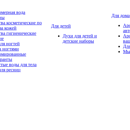
мерная вода
Для дома
ны
тва косметические по
Ар
Для детей
за кожей
авт
тва гигиенические
Духи для детей и
Ар
ие
детские наборы
ваш
для ногтей
Для
а ногтями
Мы
мированные
оранты
тые воды для тела
для ресниц