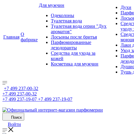
Для мужчин
Духи
Парфю
Одеколоны
Лосьо
Туалетная вода
Средс
Туалетная вода серии "Дух
уходу 
ароматов"
О
Средс
Главная
Лосьоны после бритья
фабрике
моющ
Парфюмированные
Лаки 
дезодоранты
Уход з
Средства для ухода за
Парфю
кожей
дезод
Косметика для мужчин
Душис
Тушь 
+7 499 237-00-32
+7 499 237-00-32
+7 499 237-19-07
+7 499 237-19-07
Поиск
Войти