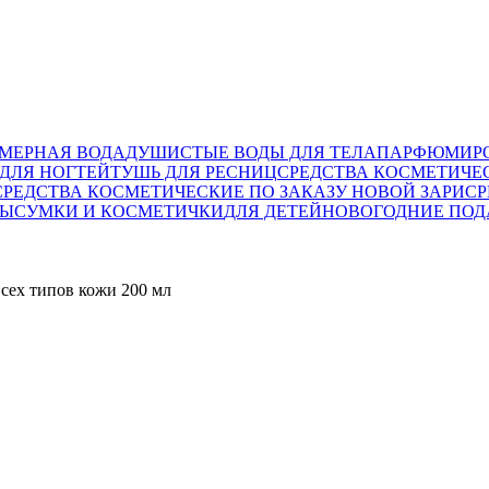
МЕРНАЯ ВОДА
ДУШИСТЫЕ ВОДЫ ДЛЯ ТЕЛА
ПАРФЮМИРО
ДЛЯ НОГТЕЙ
ТУШЬ ДЛЯ РЕСНИЦ
СРЕДСТВА КОСМЕТИЧЕ
СРЕДСТВА КОСМЕТИЧЕСКИЕ ПО ЗАКАЗУ НОВОЙ ЗАРИ
СР
ТЫ
СУМКИ И КОСМЕТИЧКИ
ДЛЯ ДЕТЕЙ
НОВОГОДНИЕ ПОД
всех типов кожи 200 мл