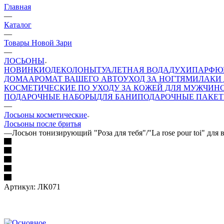
Главная
—
Каталог
—
Товары Новой Зари
—
ЛОСЬОНЫ
НОВИНКИ
ОДЕКОЛОНЫ
ТУАЛЕТНАЯ ВОДА
ДУХИ
ПАРФЮ
ДОМА
АРОМАТ ВАШЕГО АВТО
УХОД ЗА НОГТЯМИ
ЛАКИ 
КОСМЕТИЧЕСКИЕ ПО УХОДУ ЗА КОЖЕЙ ДЛЯ МУЖЧИН
ПОДАРОЧНЫЕ НАБОРЫ
ДЛЯ БАНИ
ПОДАРОЧНЫЕ ПАКЕ
—
Лосьоны косметические
Лосьоны после бритья
—
Лосьон тонизирующий "Роза для тебя"/"La rose pour toi" для 
Артикул:
ЛК071