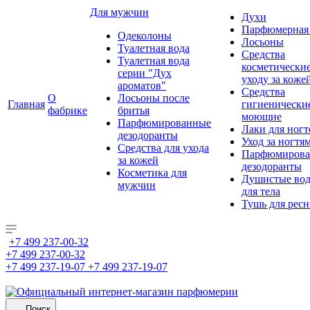
Для мужчин
Духи
Парфюмерная 
Одеколоны
Лосьоны
Туалетная вода
Средства
Туалетная вода
косметически
серии "Дух
уходу за коже
ароматов"
Средства
О
Лосьоны после
Главная
гигиенически
фабрике
бритья
моющие
Парфюмированные
Лаки для ногт
дезодоранты
Уход за ногтя
Средства для ухода
Парфюмирова
за кожей
дезодоранты
Косметика для
Душистые во
мужчин
для тела
Тушь для рес
+7 499 237-00-32
+7 499 237-00-32
+7 499 237-19-07
+7 499 237-19-07
Поиск