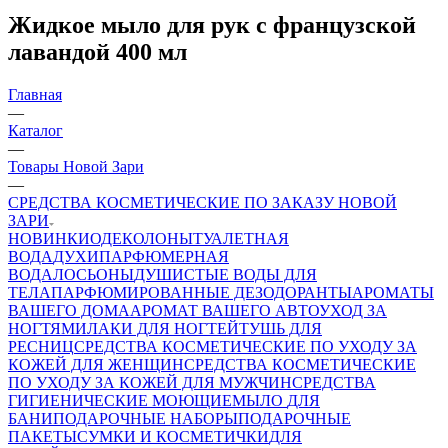
Жидкое мыло для рук с французской
лавандой 400 мл
Главная
—
Каталог
—
Товары Новой Зари
—
СРЕДСТВА КОСМЕТИЧЕСКИЕ ПО ЗАКАЗУ НОВОЙ
ЗАРИ
НОВИНКИ
ОДЕКОЛОНЫ
ТУАЛЕТНАЯ
ВОДА
ДУХИ
ПАРФЮМЕРНАЯ
ВОДА
ЛОСЬОНЫ
ДУШИСТЫЕ ВОДЫ ДЛЯ
ТЕЛА
ПАРФЮМИРОВАННЫЕ ДЕЗОДОРАНТЫ
АРОМАТЫ
ВАШЕГО ДОМА
АРОМАТ ВАШЕГО АВТО
УХОД ЗА
НОГТЯМИ
ЛАКИ ДЛЯ НОГТЕЙ
ТУШЬ ДЛЯ
РЕСНИЦ
СРЕДСТВА КОСМЕТИЧЕСКИЕ ПО УХОДУ ЗА
КОЖЕЙ ДЛЯ ЖЕНЩИН
СРЕДСТВА КОСМЕТИЧЕСКИЕ
ПО УХОДУ ЗА КОЖЕЙ ДЛЯ МУЖЧИН
СРЕДСТВА
ГИГИЕНИЧЕСКИЕ МОЮЩИЕ
МЫЛО
ДЛЯ
БАНИ
ПОДАРОЧНЫЕ НАБОРЫ
ПОДАРОЧНЫЕ
ПАКЕТЫ
СУМКИ И КОСМЕТИЧКИ
ДЛЯ