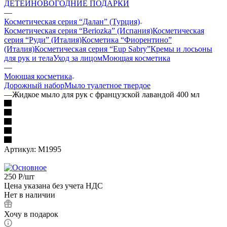
ДЕТЕЙ
НОВОГОДНИЕ ПОДАРКИ
—
Косметическая серия “Далан” (Турция)
Косметическая серия “Beriozka” (Испания)
Косметическая
серия “Руди” (Италия)
Косметика “Фиорентино”
(Италия)
Косметическая серия “Eup Sabry”
Кремы и лосьоны
для рук и тела
Уход за лицом
Моющая косметика
—
Моющая косметика
Дорожный набор
Мыло туалетное твердое
—
Жидкое мыло для рук с французской лавандой 400 мл
Артикул:
М1995
250
Р
/шт
Цена указана без учета НДС
Нет в наличии
Хочу в подарок